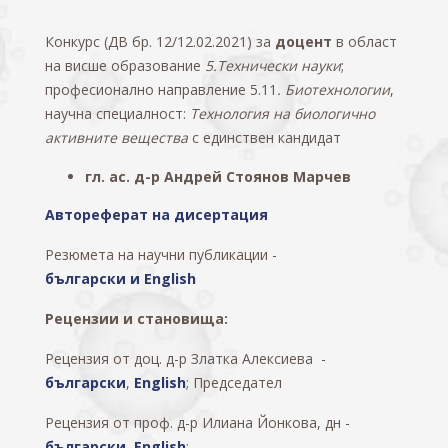
Конкурс (ДВ бр. 12/12.02.2021) за
доцент
в област
на висше образование
5.Технически науки
;
професионално направление 5.11
. Биотехнологии
,
научна специалност:
Технология на биологично
активните вещества
с единствен кандидат
гл. ас. д-р Андрей Стоянов Марчев
Автореферат на дисертация
Резюмета на научни публикации -
български и English
Рецензии и становища:
Рецензия от доц. д-р Златка Алексиева -
български
,
English
; Председател
Рецензия от проф. д-р Илиана Йонкова, дн -
български
,
English
;