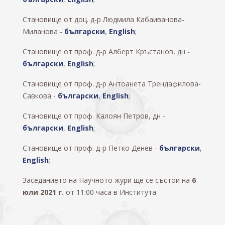
Становище от доц. д-р Людмила Кабаиванова-
Миланова -
български
,
English
;
Становище от проф. д-р Алберт Кръстанов, дн -
български
,
English
;
Становище от проф. д-р Антоанета Трендафилова-
Савкова -
български
,
English
;
Становище от проф. Калоян Петров, дн -
български
,
English
;
Становище от проф. д-р Петко Денев -
български
,
English
;
Заседанието на Научното жури ще се състои на
6
юли 2021 г.
от 11:00
часа в Института