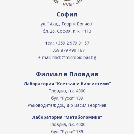
София
ул. “ Акад. Георги Бончев“
бл. 26, София, п. к. 1113
тел.:
+359 2 979 31 57
+359 879 499 167
e-mail:
micb@microbio.bas.bg
Филиал в Пловдив
Лаборатория “Клетъчни биосистеми”
Пловдив, п.к. 4000
бул. ”Руски” 139
Ръководител: доц. д-р Васил Георгиев
Лаборатория “Метаболомика”
Пловдив, п.к. 4000
бул. ”Руски” 139