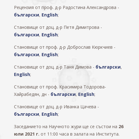
Рецензия от проф. д-р Радостина Александрова -
български
,
English
;
Становище от доц. д-р Петя Димитрова -
български
,
English
;
Становище от проф. д-р Доброслав Кюркчиев -
български
,
English
;
Становище от доц. д-р Таня Димова -
български
,
English
;
Становище от проф. Красимира Тодорова-
Хайрабедян, дн -
български
,
English
;
Становище от доц. д-р Иванка Цачева -
български
,
English
;
Заседанието на Научното жури ще се състои на
26
юли 2021 г.
от 11:00
часа в залата на Института.