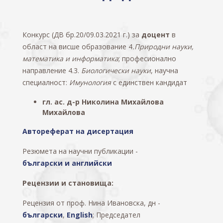
Конкурс (ДВ бр.20/09.03.2021 г.) за
доцент
в
област на висше образование 4
.Природни науки,
математика и информатика
; професионално
направление 4.3.
Биологически науки
, научна
специалност:
Имунология
с единствен кандидат
гл. ас. д-р Николина Михайлова
Михайлова
Автореферат на дисертация
Резюмета на научни публикации -
български и английски
Рецензии и становища:
Рецензия от проф. Нина Ивановска, дн -
български
,
English
; Председател