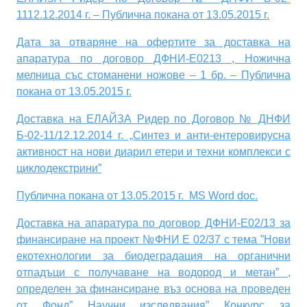
1112.12.2014 г. – Публична покана от 13.05.2015 г
.
Дата за отваряне на офертите за доставка на
апаратура по договор ДФНИ-Е0213 , Ножична
мелница със стоманени ножове – 1 бр. – Публична
покана от 13.05.2015 г.
Доставка на ЕЛАЙЗА Ридер по Договор № ДНФИ
Б-02-11/12.12.2014 г. „Синтез и анти-ентеровирусна
активност на нови диарил етери и техни комплекси с
циклодекстрини”
Публична покана от 13.05.2015 г. MS Word doc.
Доставка на апаратура по договор ДФНИ-Е02/13 за
финансиране на проект №ФНИ Е 02/37 с тема ”Нови
екотехнологии за биодеградация на органични
отпадъци с получаване на водород и метан” ,
определен за финансиране въз основа на проведен
от Фонд” Научни изследвания” Конкурс за