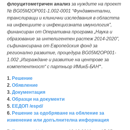
флоуцитометричен анализ
за нуждите на
проект
№ BG05M2OP001-1.002-0001 “Фундаментални,
транслиращи и клинични изследвания в областта
на инфекциите и инфекциозната имунология”,
финансиран от Оперативна програма „Наука и
образование за интелигентен растеж 2014-2020”,
съфинансирана от Европейския фонд за
регионално развитие, процедура BG05M2OP001-
1.002 „Изграждане и развитие на центрове за
компетентност“ с партньор ИМикБ-БАН
“
.
1.
Решение
2.
Обявление
3.
Документация
4.
Образци на документи
5.
ЕЕДОП /espd/
6.
Решение за одобряване на обяление за
изменение или допълнителна информация