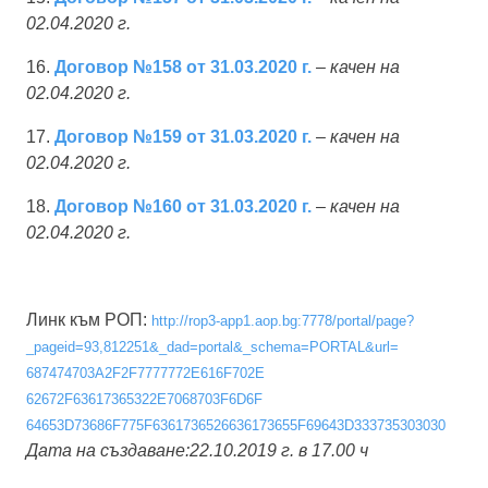
02.04.2020 г.
16.
Договор №158 от 31.03.2020 г.
–
качен на
02.04.2020 г.
17.
Договор №159 от 31.03.2020 г.
–
качен на
02.04.2020 г.
18.
Договор №160 от 31.03.2020 г.
–
качен на
02.04.2020 г.
Линк към РОП:
http://rop3-app1.aop.bg:
7778/portal/page?
_pageid=93,
812251&_dad=portal&_schema=
PORTAL&url=
687474703A2F2F7777772E616F702E
62672F63617365322E7068703F6D6F
64653D73686F775F63617365266361
73655F69643D333735303030
Дата на създаване:22.10.2019 г. в 17.00 ч