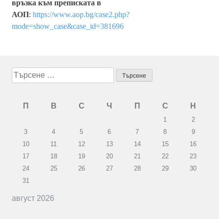
връзка към преписката в
АОП
:
https://www.aop.bg/case2.php?
mode=show_case&case_id=381696
Търсене
за:
П
В
С
Ч
П
С
Н
1
2
3
4
5
6
7
8
9
10
11
12
13
14
15
16
17
18
19
20
21
22
23
24
25
26
27
28
29
30
31
август 2026