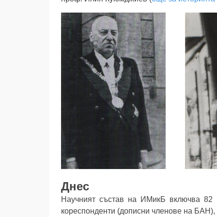
Днес
Научният състав на ИМикБ включва 82 д
кореспонденти (дописни членове на БАН), 