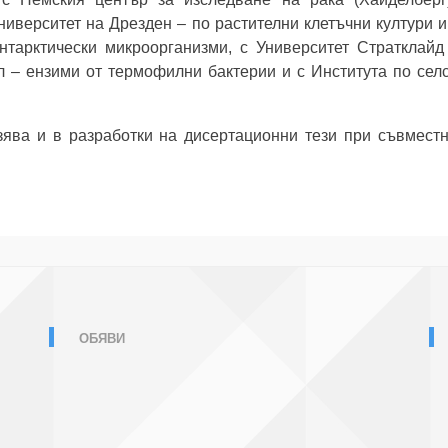
ниверситет на Дрезден – по растителни клетъчни култури и
тарктически микроорганизми, с Университет Стратклайд 
 – ензими от термофилни бактерии и с Института по селс
ява и в разработки на дисертационни тези при съвмест
ОБЯВИ