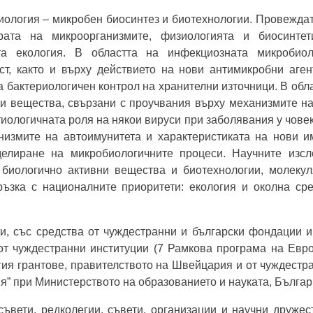
ология – микробен биосинтез и биотехнологии. Провеждат
турата на микроорганизмите, физиологията и биосинте
та екология. В областта на инфекциозната микробио
ст, както и върху действието на нови антимикробни аген
а бактериологичен контрол на хранителни източници. В обл
и вещества, свързани с проучвания върху механизмите на 
тиологичната роля на някои вируси при зaболявания у човек
измите на автоимунитета и характеристиката на нови и
елиране на микробиологичните процеси. Научните изсл
 биологично активни вещества и биотехнологии, молекул
ръзка с националните приоритети: екология и околна сре
и, със средства от чуждестранни и български фондации 
от чуждестранни институции (7 Рамкова програма на Евр
я грантове, правителството на Швейцария и от чуждестра
я” при Министерството на образованието и науката, Българ
съвети, редколегии, съвети, организации и научни друже