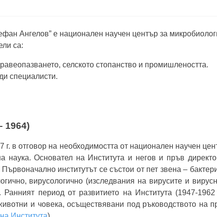
Ангелов” е национален научен център за микробиологи
ели са:
дравеопазването, селското стопанство и промишлеността.
ди специалисти.
 1964)
7 г. в отговор на необходимостта от национален научен це
а наука. Основател на Института и негов и пръв директ
Първоначално институтът се състои от пет звена – бактер
огично, вирусологично (изследвания на вирусите и вирусн
. Ранният период от развитието на Института (1947-1962 
ивотни и човека, осъществявани под ръководството на пр
 на Института
).