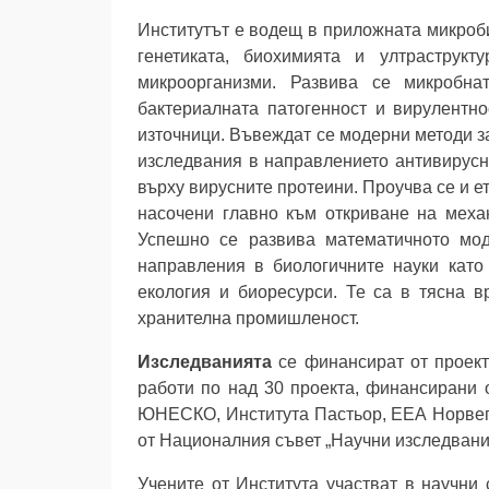
Институтът е водещ в приложната микроби
генетиката, биохимията и ултраструк
микроорганизми. Развива се микробна
бактериалната патогенност и вирулентно
източници. Въвеждат се модерни методи з
изследвания в нaправлението антивирусн
върху вирусните протеини. Проучва се и е
насочени главно към откриване на механ
Успешно се развива математичното мод
направления в биологичните науки като
екология и биоресурси. Те са в тясна в
хранителна промишленост.
Изследванията
се финансират от проект
работи по над 30 проекта, финансирани 
ЮНЕСКО, Института Пастьор, ЕЕА Норвеги
от Националния съвет „Научни изследвани
Учените от Института участват в научни 