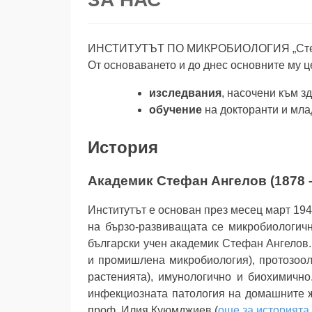
ИНСТИТУТЪТ ПО МИКРОБИОЛОГИЯ „Стефан 
От основаването и до днес основните му ц
изследвания
, насочени към з
обучение
на докторанти и мла
История
Академик Стефан Ангелов (1878 –
Институтът е основан през месец март 194
на бързо-развиващата се микробиологичн
български учен академик Стефан Ангелов. 
и промишлена микробиология), протозоол
растенията), имунологично и биохимично
инфекциозната патология на домашните ж
проф. Илия Куюмджиев (
още за историята