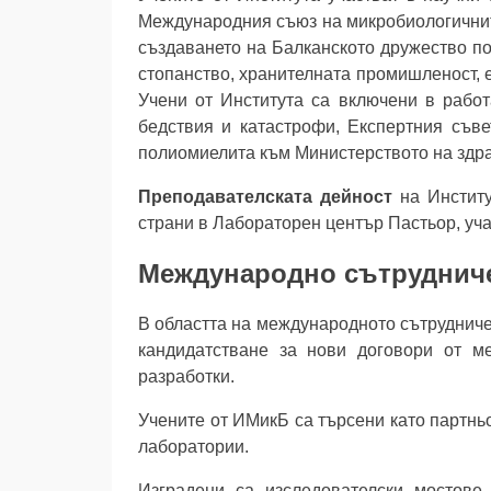
Международния съюз на микробиологичнит
създаването на Балканското дружество п
стопанство, хранителната промишленост, е
Учени от Института са включени в работ
бедствия и катастрофи, Експертния съве
полиомиелита към Министерството на здра
Преподавателската дейност
на Институ
страни в Лабораторен център Пастьор, уча
Международно сътруднич
В областта на международното сътрудниче
кандидатстване за нови договори от м
разработки.
Учените от ИМикБ са търсени като партнь
лаборатории.
Изградени са изследователски мостове