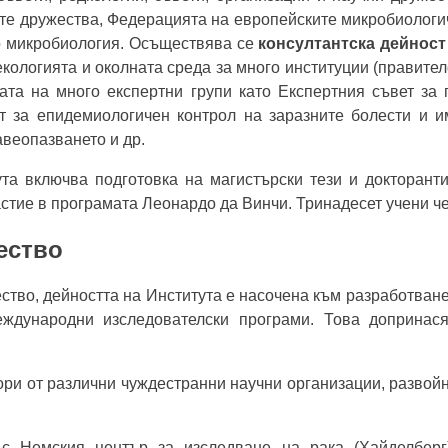
е дружества, Федерацията на европейските микробиологичн
о микробиология. Осъществява се
консултантска дейност
кологията и околната среда за много институции (правителст
ата на много експертни групи като Експертния съвет за
т за епидемиологичен контрол на заразните болести и 
веопазването и др.
та включва подготовка на магистърски тези и докторанти
стие в програмата Леонардо да Винчи. Тринадесет учени че
ество
ство, дейността на Института е насочена към разработване
еждународни изследователски програми. Това допринас
ори от различни чуждестранни научни организации, развойн
 с Немския център за изследване на рака (Хайделберг