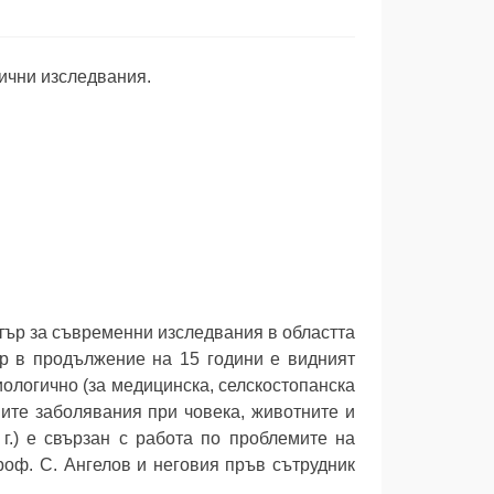
чни изследвания.
нтър за съвременни изследвания в областта
ор в продължение на 15 години е видният
иологично (за медицинска, селскостопанска
ите заболявания при човека, животните и
г.) е свързан с работа по проблемите на
оф. С. Ангелов и неговия пръв сътрудник