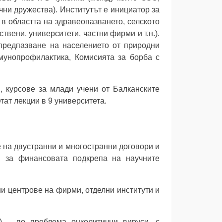
и дружества). Институтът е инициатор за
в областта на здравеопазването, селското
вени, университети, частни фирми и т.н.).
 предпазване на населението от природни
имунопрофилактика, Комисията за борба с
, курсове за млади учени от Балканските
тат лекции в 9 университета.
 на двустранни и многостранни договори и
я за финансовата подкрепа на научните
и центрове на фирми, отделни институти и
) – по проблема онколитични вируси, с