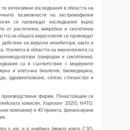
 се интензивни изследвания в областта на
тичните възможности на екстремофилни
логия се провеждат изследвания върху
ти от растителни, микробни и синтетични
астта на общата вирусология се провеждат
действие на вирусни инхибитори, както и
а. Усилията в областта на имунологията са
муномодулатори (природни и синтетични).
едвания са в съответствие с модерните
ярна и клетъчна биология, биомедицина,
да, здравеопазване, селско стопанство и
и производствени фирми. Понастоящем се
опейската комисия, Хоризонт 20201 НАТО,
нни компании) и 40 проекта, финансирани
ия.
ства у нас и в чужбина (между които СЗО,