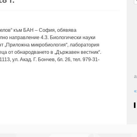
з
гелов“ към БАН – София, обявява
лно направление 4.3. Биологически науки
нт „Приложна микробиология“, лаборатория
еца от обнародването в „Държавен вестник“.
3, ул. Акад. Г. Бончев, бл. 26, тел. 979-31-
а
«