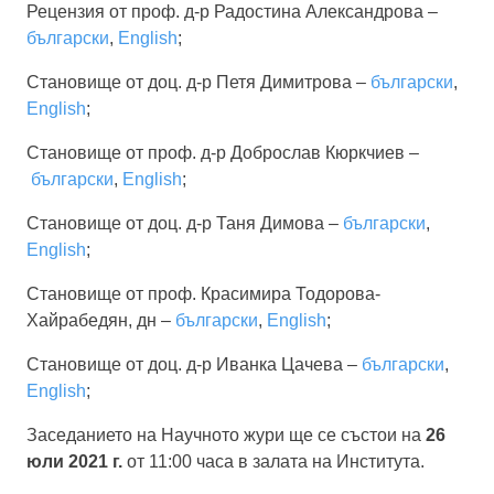
Рецензия от проф. д-р Радостина Александрова –
български
,
English
;
Становище от доц. д-р Петя Димитрова –
български
,
English
;
Становище от проф. д-р Доброслав Кюркчиев –
български
,
English
;
Становище от доц. д-р Таня Димова –
български
,
English
;
Становище от проф. Красимира Тодорова-
Хайрабедян, дн –
български
,
English
;
Становище от доц. д-р Иванка Цачева –
български
,
English
;
Заседанието на Научното жури ще се състои на
26
юли 2021 г.
от 11:00
часа в залата на Института.