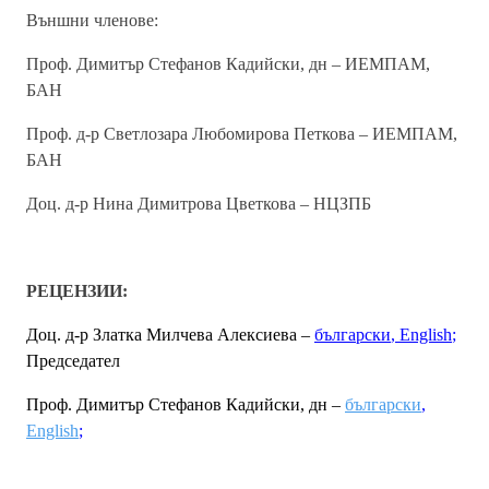
Външни членове:
Проф. Димитър
Стефанов
Кадийски, дн
–
ИЕМПАМ,
БАН
Проф. д-р Светлозара
Любомирова
Петкова – ИЕМПАМ,
БАН
Доц. д-р Нина Димитрова Цветкова – НЦЗПБ
РЕЦЕНЗИИ:
Доц. д-р Златка Милчева Алексиева –
български
,
English
;
Председател
Проф. Димитър Стефанов Кадийски, дн –
български
,
English
;