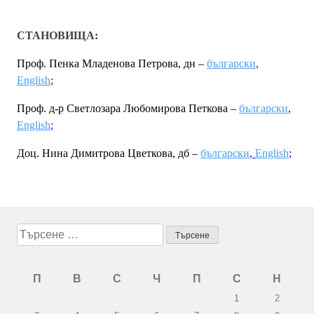
СТАНОВИЩА:
Проф. Пенка Младенова Петрова, дн –
български
,
English
;
Проф. д-р Светлозара Любомирова Петкова –
български
,
English
;
Доц. Нина Димитрова Цветкова, дб –
български
,
English
;
Търсене
за:
П
В
С
Ч
П
С
Н
1
2