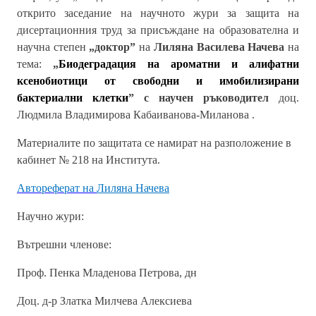
открито заседание на научното жури за защита на
дисертационния труд за присъждане на образователна и
научна степен
„доктор”
на
Лиляна Василева Начева
на
тема:
„
Биодеградация на ароматни и алифатни
ксенобиотици от свободни и имобилизирани
бактериални клетки
” с научен ръководител
доц.
Людмила Владимирова Кабаиванова-Миланова .
Материалите по защитата се намират на разположение в
кабинет № 218 на Института.
Автореферат на
Лиляна Начева
Научно жури:
Вътрешни членове:
Проф. Пенка Младенова Петрова, дн
Доц. д-р Златка Милчева Алексиева