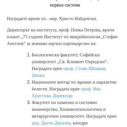
нервна система
Наградите връчи чл. –кор. Христо Найденски.
Директорът на института, проф. Пенка Петрова, връчи
плакет
„75 години Институт по микробиология „Стефан
Ангелов“ за значимо научно партньорство на:
Биологически факултет, Софийски
университет „Св. Климент Охридски“.
Наградата прие
проф. Стоян Шишков,
Декан
;
Национален зентър по заразни и паразитни
болести. Наградата прие
проф. Ива
Христова, Директор
;
Факултет по химично и системно
инженерство, Химикотехнологичен и
метарургичен университет. Наградата прие
доц. Данчо Даналев
,
катедра