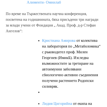
Алименти- Омнилаб
По време на Тържествената научна конференция,
посветена на годишнината, бяха присъдени три награди
за млади учени от Фондация „ Акад. Проф. д-р Стефан
Ангелов“:
Кристиана Амирова
от колектива
на лаборатория по „Метаболомика“
с ръководител проф. Милен
Георгиев (ИмикБ). Изследва
възможностите за третиране на
автоимунни заболявани
сбиологично активни съединения
получени растението Родопски
силивряк.
Лидия Цигорийна
от екипа на