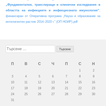
„Фундаментални, транслиращи и клинични изследвания в
областта на инфекциите и инфекциозната имунология“
,
финансиран от Оперативна програма „Наука и образование за
интелигентен растеж 2014–2020 г.“ (ОП НОИР).pdf
Търсене
за:
П
В
С
Ч
П
С
Н
1
2
3
4
5
6
7
8
9
10
11
12
13
14
15
16
17
18
19
20
21
22
23
24
25
26
27
28
29
30
31