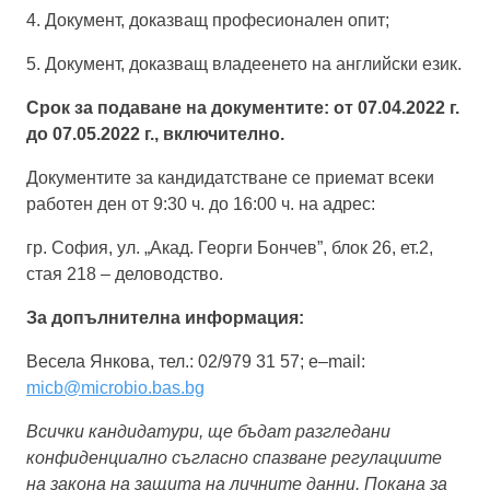
4. Документ, доказващ професионален опит;
5. Документ, доказващ владеенето на английски език.
Срок за подаване на документите: от
07
.04.2022 г.
до
07
.05.2022 г., включително.
Документите за кандидатстване се приемат всеки
работен ден от 9:30 ч. до 16:00 ч. на адрес:
гр. София, ул. „Акад. Георги Бончев”, блок 26, ет.2,
стая 218 – деловодство.
За допълнителна информация:
Весела Янкова, тел.: 02/979 31 57;
e
–
mail
:
micb
@
microbio
.
bas
.
bg
Всички кандидатури, ще бъдат разгледани
конфиденциално съгласно спазване регулациите
на закона на защита на личните данни. Покана за