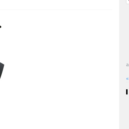
з
а
«