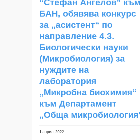
“Стефан Ангелов” къ
БАН, обявява конкурс
за „асистент“ по
направление 4.3.
Биологически науки
(Микробиология) за
нуждите на
лаборатория
„Микробна биохимия“
към Департамент
„Обща микробиология
1 април, 2022