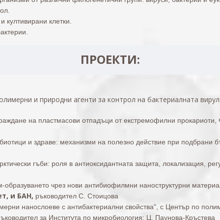
ол.
 и култивирани клетки.
актерии.
ПРОЕКТИ:
олимерни и природни агенти за контрол на бактериалната вируле
раждане на пластмасови отпадъци от екстремофилни прокариоти, 
обиотици и здраве: механизми на полезно действие при подбрани 
арктически гъби: роля в антиоксидантната защита, локализация, рег
-образуването чрез нови антибиофилмни наноструктурни материа
т, и БАН,
ръководител С. Стоицова
ерни нанослоеве с антибактериални свойства", с Център по поли
ръководител за Института по микробиология: Ц. Паунова-Кръстева