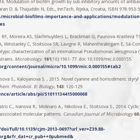
6. Modulation of biofilm growth by sub-inhibitory amounts of antibacte
ran D. & Thajuddin N, Eds., InnTech, Rijeka, Croatia, ISBN 978-953-
microbial-biofilms-importance-and-applications/modulation-
ces
o RF, Moreira AS, Slachmuylders L, Brackman G, Paunova-Krasteva TS,
A, Winstanley C, Stoitsova SR, Lavigne R, Mahenthiralingam E, Sá-Cor
pic characterization of an international Pseudomonas aeruginosa refe
strains.
Microbiology
.
161
(10):1961-77. doi: 10.1099/mic.0.000155.
org/content/journal/micro/10.1099/mic.0.000155#tab2
tsova S., Kaloyanova S. , 2015. Novel cyanine and homodimeric styryl
hem. Photobiol. B: Biology
,
143
: 120-129.
nce/article/abs/pii/S1011134415000068
ro C., Ivanova R., Molinaro A., Nikolova E., Stoitsova S., 2014. Cycl
ssociated molecular patterns.
Canadian Journal of Microbiology
60
oi/full/10.1139/cjm-2013-0697?url_ver=Z39.88-
.org&rfr_dat=cr_pub++0pubmed&