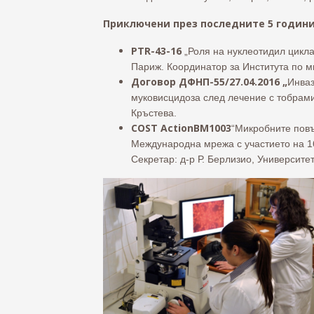
Приключени през последните 5 години
PTR-43-16
„Роля на нуклеотидил цикл
Париж. Координатор за Института по м
Договор ДФНП-55/27.04.2016 „
Инваз
муковисцидоза след лечение с тобрами
Кръстева.
COST ActionBM1003
“Микробните повъ
Международна мрежа с участието на 16
Секретар: д-р Р. Берлизио, Университе