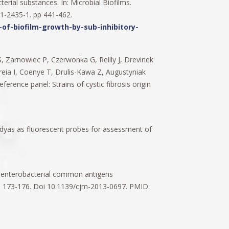
rial substances. In: Microbial Biofilms.
51-2435-1. pp 441-462.
of-biofilm-growth-by-sub-inhibitory-
 Zarnowiec P, Czerwonka G, Reilly J, Drevinek
reia I, Coenye T, Drulis-Kawa Z, Augustyniak
rence panel: Strains of cystic fibrosis origin
 dyas as fluorescent probes for assessment of
ic enterobacterial common antigens
, 173-176. Doi 10.1139/cjm-2013-0697. PMID: