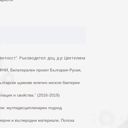
нтност“. Ръководител: доц. д-р Цветелина
ФНИ, Билатерален проект България-Русия,
български щамове млечно кисели бактерии.
улация и свойства.” (2016-2019)
ли: мултидисциплинарен подход.
мерни и въглеродни материали, Полска