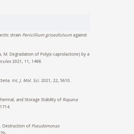
rctic strain
Penicillium griseofulvum
against
a, M. Degradation of Poly(ε-caprolactone) by a
cules
2021, 11, 1488.
teria.
Int. J. Mol. Sci.
2021, 22, 5610.
Thermal, and Storage Stability of
Rapana
 1714.
. Destruction of
Pseudomonas
679-