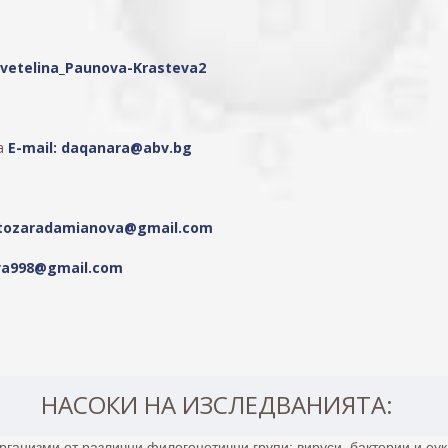
svetelina_Paunova-Krasteva2
ва
Е-mail: daqanara@abv.bg
tozaradamianova@gmail.com
va998@gmail.com
НАСОКИ НА ИЗСЛЕДВАНИЯТА:
рганизми от различни филогенетични групи: вируси, бактерии и еук