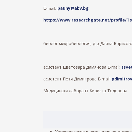
pauny@abv.bg
E-mail:
https://www.researchgate.net/profile/T
биолог микробиология, д-р Даяна Борисо
асистент Цветозара Дамянова Е-mail:
tsve
асистент Петя Димитрова Е-mail:
pdimitro
Медицински лаборант Кирилка Тодорова
Ултраструктура и цитохимия на микроо