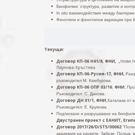
Биофилми: структура, развитие и контр
In situ взаимодействия между бактерии
Фенотипи и фенотипни вариации при б
Текущи
:
Договор КП-06 Н41/8, ФНИ,
„Нови п
Паунова-Кръстева
Договор КП-06-Русия-17,
ФНИ,
Разг
ръководител М. Камбурова.
Договор
КП-06 ОПР 03/16
ФНИ
,
, Пр
Ръководител: С. Данова.
Договор ДН 01/1, ФНИ
„Каталаза от 
Ръководител: Е. Крумова.
Подтискане и разрушаване на биофилм
Двустранен проект с ЕАНИТ, Египе
Договор
2017/26/D/ST5/00062
"Полим
академия на науките, Забрзе, Полша, 