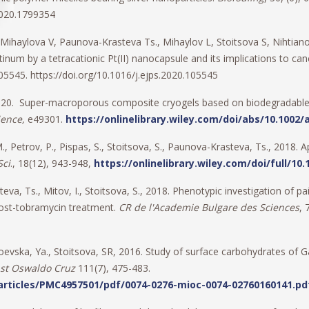
2020.1799354
 Mihaylova V, Paunova-Krasteva Ts., Mihaylov L, Stoitsova S, Niht
tinum by a tetracationic Pt(II) nanocapsule and its implications to ca
105545. https://doi.org/10.1016/j.ejps.2020.105545
, 2020. Super-macroporous composite cryogels based on biodegradable
ience,
e49301.
https://onlinelibrary.wiley.com/doi/abs/10.1002/
., Petrov, P., Pispas, S., Stoitsova, S., Paunova-Krasteva, Ts., 2018. A
Sci
., 18(12), 943-948,
https://onlinelibrary.wiley.com/doi/full/10
eva, Ts., Mitov, I., Stoitsova, S., 2018. Phenotypic investigation of p
 post-tobramycin treatment.
CR de l'Academie Bulgare des Sciences
, 
oevska, Ya., Stoitsova, SR, 2016. Study of surface carbohydrates of G
st Oswaldo Cruz
111(7), 475-483.
articles/PMC4957501/pdf/0074-0276-mioc-0074-02760160141.pd