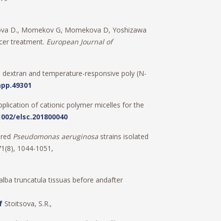
ianova D., Momekov G, Momekova D, Yoshizawa
ncer treatment.
European Journal of
 dextran and temperature-responsive poly (N-
app.49301
pplication of cationic polymer micelles for the
.1002/elsc.201800040
aired
Pseudomonas aeruginosa
strains isolated
71(8), 1044-1051,
alba truncatula tissuas before andafter
f
Stoitsova, S.R.,