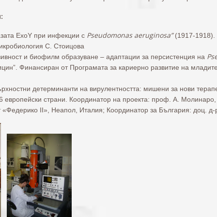
:
Pseudomonas aeruginosа”
азата ExoY при инфекции с
(1917-1918).
икробиология С. Стоицова
Ps
ивност и биофилм образуване – адаптации за персистенция на
цин”. Финансиран от Програмата за кариерно развитие на младите
рхностни детерминанти на вирулентността: мишени за нови терапе
 европейски страни. Координатор на проекта: проф. А. Молинаро, 
т «Федерико ІІ», Неапол, Италия; Координатор за България: доц. д-