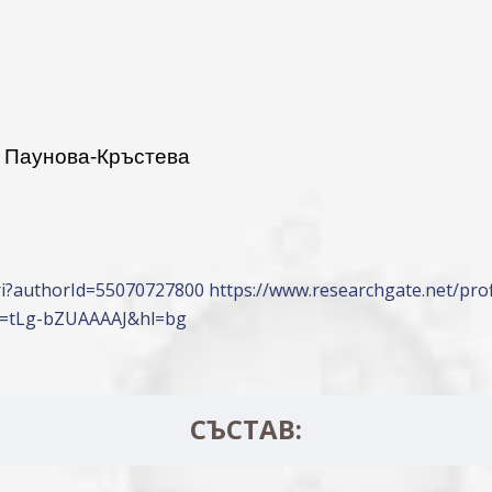
а Паунова-Кръстева
uri?authorId=55070727800
https://www.researchgate.net/pro
ser=tLg-bZUAAAAJ&hl=bg
СЪСТАВ: