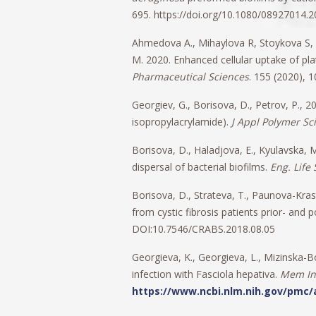
695. https://doi.org/10.1080/08927014.
Ahmedova A., Mihaylova R, Stoykova S,
M. 2020. Enhanced cellular uptake of pla
Pharmaceutical Sciences
. 155 (2020), 
Georgiev, G., Borisova, D., Petrov, P.
isopropylacrylamide).
J Appl Polymer Sc
Borisova, D., Haladjova, E., Kyulavska, M
dispersal of bacterial biofilms.
Eng. Life 
Borisova, D., Strateva, T., Paunova-Krast
from cystic fibrosis patients prior- and
DOI:10.7546/CRABS.2018.08.05
Georgieva, K., Georgieva, L., Mizinska-B
infection with Fasciola hepativa.
Mem In
https://www.ncbi.nlm.nih.gov/pmc/