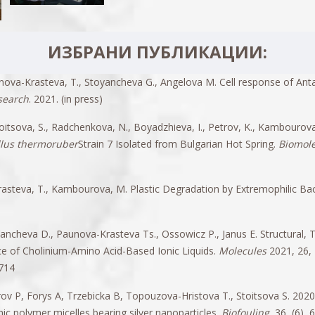
ИЗБРАНИ ПУБЛИКАЦИИ:
nova-Krasteva, T., Stoyancheva G., Angelova M. Cell response of Anta
search
. 2021. (in press)
oitsova, S., Radchenkova, N., Boyadzhieva, I., Petrov, K., Kambourov
llus thermoruber
Strain 7 Isolated from Bulgarian Hot Spring.
Biomole
rasteva, T., Kambourova, M. Plastic Degradation by Extremophilic Bac
ancheva D., Paunova-Krasteva Ts., Ossowicz P., Janus E. Structural, 
e of Cholinium-Amino Acid-Based Ionic Liquids.
Molecules
2021, 26,
1714
ov P, Forys A, Trzebicka B, Topouzova-Hristova T., Stoitsova S. 2020
ic polymer micelles bearing silver nanoparticles.
Biofouling
, 36, (6), 