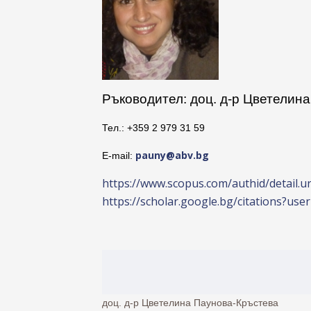
Ръководител: доц. д-р Цветелин
Тел.: +359 2 979 31 59
pauny@abv.bg
Е-mail:
https://www.scopus.com/authid/detail.
https://scholar.google.bg/citations?u
доц. д-р Цветелина Паунова-Кръстева