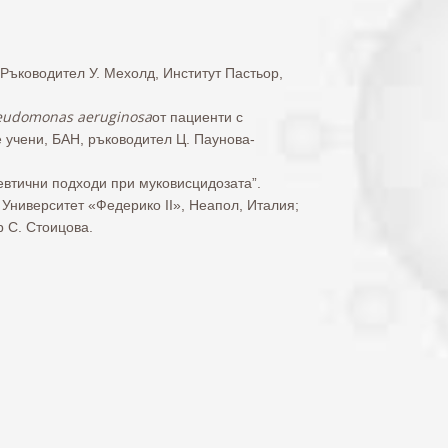
 Ръководител У. Мехолд, Институт Пастьор,
eudomonas aeruginosa
от пациенти с
 учени, БАН, ръководител Ц. Паунова-
втични подходи при муковисцидозата”.
Университет «Федерико ІІ», Неапол, Италия;
р С. Стоицова.