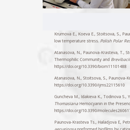
Krumova E., Koeva E., Stoitsova, S., Pau
low temperature stress.
Polish Polar Re
Atanasova, N., Paunova-Krasteva, T., St
Thermophilic Community and
Brevibaci
https://doi.org/10.3390/biom11101488
Atanasova, N., Stoitsova, S., Paunova-K
https://doi.org/10.3390/ijms22115610
Guncheva M., Idakieva K., Todinova S., Y
Thomasiana
Hemocyanin in the Presenc
https://doi.org/10.3390/molecules2606
Paunova-Krasteva Ts., Haladjova E, Petr
aeruginosa
preformed biofilms by cation