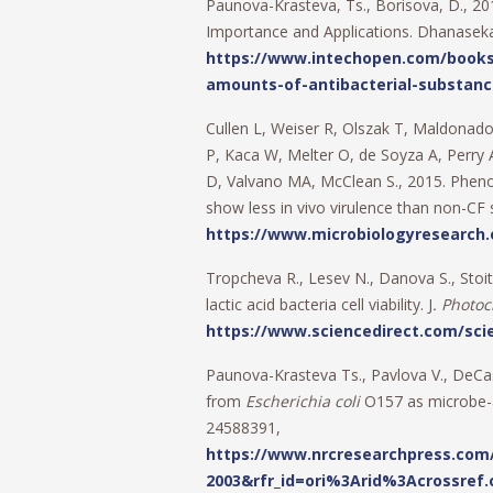
Paunova-Krasteva, Ts., Borisova, D., 201
Importance and Applications. Dhanaseka
https://www.intechopen.com/books/
amounts-of-antibacterial-substan
Cullen L, Weiser R, Olszak T, Maldonad
P, Kaca W, Melter O, de Soyza A, Perry 
D, Valvano MA, McClean S., 2015. Phenoty
show less in vivo virulence than non-CF 
https://www.microbiologyresearch.
Tropcheva R., Lesev N., Danova S., Stoi
lactic acid bacteria cell viability. J
. Photoc
https://www.sciencedirect.com/scie
Paunova-Krasteva Ts., Pavlova V., DeCast
from
Escherichia coli
O157 as microbe-a
24588391,
https://www.nrcresearchpress.com/d
2003&rfr_id=ori%3Arid%3Acrossref