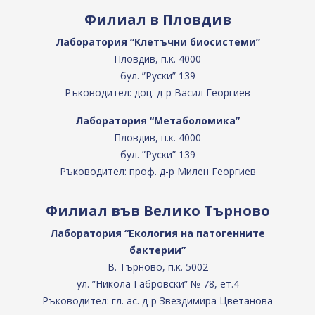
Филиал в Пловдив
Лаборатория “Клетъчни биосистеми”
Пловдив, п.к. 4000
бул. ”Руски” 139
Ръководител: доц. д-р Васил Георгиев
Лаборатория “Метаболомика”
Пловдив, п.к. 4000
бул. ”Руски” 139
Ръководител: проф. д-р Милен Георгиев
Филиал във Велико Търново
Лаборатория “Екология на патогенните
бактерии”
В. Търново, п.к. 5002
ул. ”Никола Габровски” № 78, ет.4
Ръководител: гл. ас. д-р Звездимира Цветанова