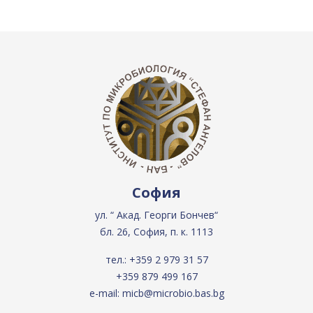
София
ул. “ Акад. Георги Бончев“
бл. 26, София, п. к. 1113
тел.:
+359 2 979 31 57
+359 879 499 167
e-mail:
micb@microbio.bas.bg