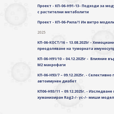
Проект - КП-06-Н91-13- Подходи за м
с растителни метаболити
Проект - КП-06-Рила/1 Ин витро модел
2025
КП-06-КОСТ/16 – 13.08.2025г - Хемоци
преодоляване на туморната имуносуп
КП-06-Н91/10 – 04.12.2025г - Влияние
M2 макрофаги
КП-06-Н93/7 – 09.12.2025г. - Селекти
автоимунен диабет
КП06-Н93/11 – 09.12.2025г. - Изследв
хуманизиран Rag2-/- γc-/- миши моде