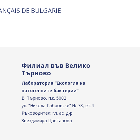
RANÇAIS DE BULGARIE
Филиал във Велико
Търново
Лаборатория “Екология на
патогенните бактерии”
В. Търново, п.к. 5002
ул. ”Никола Габровски” № 78, ет.4
Ръководител: гл. ас. д-р
Звездимира Цветанова