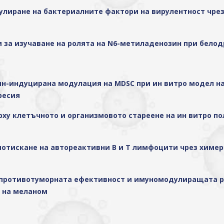
одулиране на бактериалните фактори на вирулентност чр
и за изучаване на ролята на N6-метиладенозин при бело
анин-индуцирана модулация на MDSC при ин витро модел н
ресия
 върху клетъчното и организмовото стареене на ин витро
вно потискане на автореактивни В и Т лимфоцити чрез хи
ане противотуморната ефективност и имуномодулиращата р
л на меланом