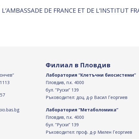
 L’AMBASSADE DE FRANCE ET DE L’INSTITUT F
Филиал в Пловдив
Бончев“
Лаборатория “Клетъчни биосистеми”
 1113
Пловдив, п.к. 4000
бул. ”Руски” 139
 57
Ръководител: доц. д-р Васил Георгиев
io.bas.bg
Лаборатория “Метаболомика”
Пловдив, п.к. 4000
бул. ”Руски” 139
Ръководител: проф. д-р Милен Георгиев