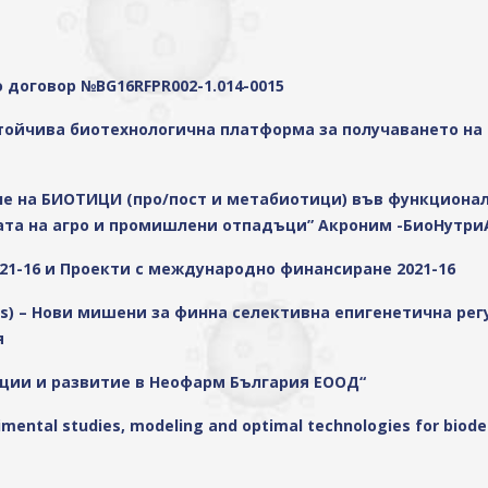
договор №BG16RFPR002-1.014-0015
тойчива биотехнологична платформа за получаването на
не на БИОТИЦИ (про/пост и метабиотици) във функциона
ата на агро и промишлени отпадъци” Акроним -БиоНутри
21-16 и Проекти с международно финансиране 2021-16
RTs) – Нови мишени за финна селективна епигенетична ре
я
вации и развитие в Неофарм България ЕООД“
imental studies, modeling and optimal technologies for biode