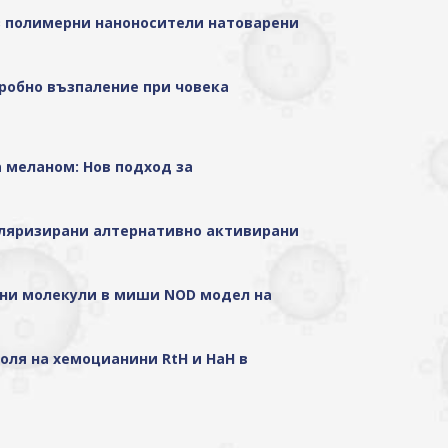
ез полимерни наноносители натоварени
дробно възпаление при човека
а меланом: Нов подход за
 поляризирани алтернативно активирани
мерни молекули в миши NOD модел на
оля на хемоцианини RtH и HaH в