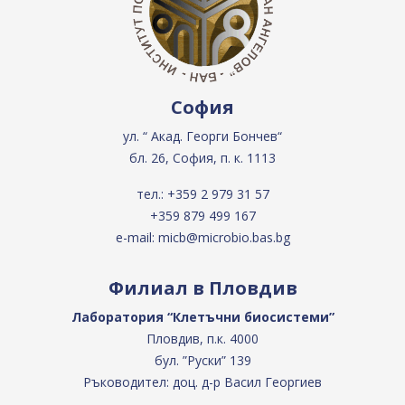
София
ул. “ Акад. Георги Бончев“
бл. 26, София, п. к. 1113
тел.:
+359 2 979 31 57
+359 879 499 167
e-mail:
micb@microbio.bas.bg
Филиал в Пловдив
Лаборатория “Клетъчни биосистеми”
Пловдив, п.к. 4000
бул. ”Руски” 139
Ръководител: доц. д-р Васил Георгиев