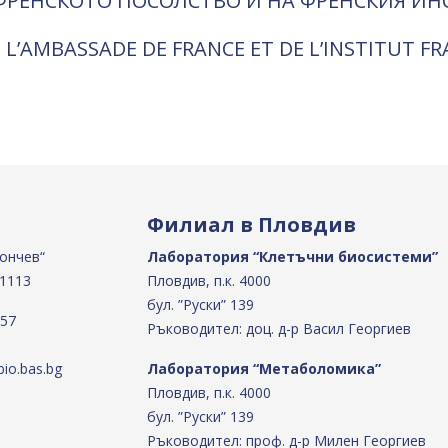
ФРЕНСКОТО ПОСОЛСТВО И НА ФРЕНСКИЯ ИН
 L’AMBASSADE DE FRANCE ET DE L’INSTITUT F
Филиал в Пловдив
Бончев“
Лаборатория “Клетъчни биосистеми”
 1113
Пловдив, п.к. 4000
бул. ”Руски” 139
 57
Ръководител: доц. д-р Васил Георгиев
io.bas.bg
Лаборатория “Метаболомика”
Пловдив, п.к. 4000
бул. ”Руски” 139
Ръководител: проф. д-р Милен Георгиев