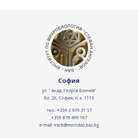
София
ул. “ Акад. Георги Бончев“
бл. 26, София, п. к. 1113
тел.:
+359 2 979 31 57
+359 879 499 167
e-mail:
micb@microbio.bas.bg