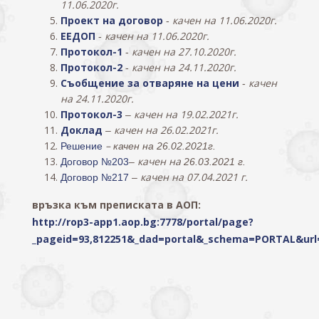
11.06.2020г.
Проект на договор
качен на 11.06.2020г.
-
ЕЕДОП
качен на 11.06.2020г.
-
Протокол-1
качен на 27.10.2020г.
-
Протокол-2
качен на 24.11.2020г.
-
Съобщение за отваряне на цени
качен
-
на 24.11.2020г.
Протокол-3
качен на 19.02.2021г.
–
Доклад
качен на 26.02.2021г.
–
–
Решение
качен на 26.02.2021г.
качен на
Договор №203
–
26.03.2021 г.
качен на 07.04.2021 г.
Договор №217
–
връзка към преписката в АОП:
http://rop3-app1.aop.bg:7778/portal/page?
_pageid=93,812251&_dad=portal&_schema=PORTAL&url=