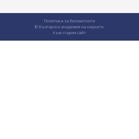
Политика за бисквитките
© Българска академия на науките.
Към стария сайт