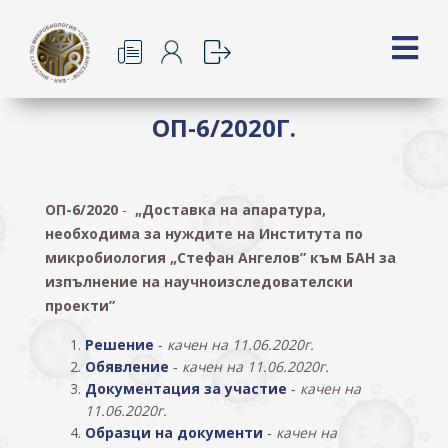
ОП-6/2020Г.
ОП-6/2020
-
„Доставка на апаратура,
необходима за нуждите на Института по
микробиология „Стефан Ангелов” към БАН за
изпълнение на научноизследователски
проекти”
Решение
качен на 11.06.2020г.
-
Обявление
качен на 11.06.2020г.
-
Документация за участие
качен на
-
11.06.2020г.
Образци на документи
качен на
-