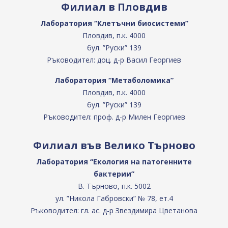
Филиал в Пловдив
Лаборатория “Клетъчни биосистеми”
Пловдив, п.к. 4000
бул. ”Руски” 139
Ръководител: доц. д-р Васил Георгиев
Лаборатория “Метаболомика”
Пловдив, п.к. 4000
бул. ”Руски” 139
Ръководител: проф. д-р Милен Георгиев
Филиал във Велико Търново
Лаборатория “Екология на патогенните
бактерии”
В. Търново, п.к. 5002
ул. ”Никола Габровски” № 78, ет.4
Ръководител: гл. ас. д-р Звездимира Цветанова