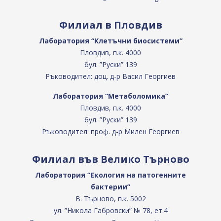
Филиал в Пловдив
Лаборатория “Клетъчни биосистеми”
Пловдив, п.к. 4000
бул. ”Руски” 139
Ръководител: доц. д-р Васил Георгиев
Лаборатория “Метаболомика”
Пловдив, п.к. 4000
бул. ”Руски” 139
Ръководител: проф. д-р Милен Георгиев
Филиал във Велико Търново
Лаборатория “Екология на патогенните
бактерии”
В. Търново, п.к. 5002
ул. ”Никола Габровски” № 78, ет.4