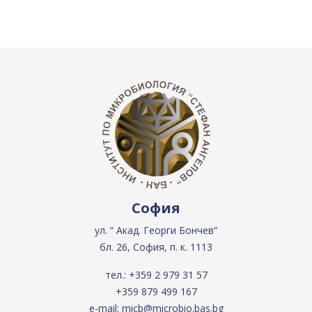
София
ул. “ Акад. Георги Бончев“
бл. 26, София, п. к. 1113
тел.:
+359 2 979 31 57
+359 879 499 167
e-mail:
micb@microbio.bas.bg