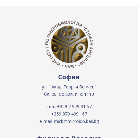
София
ул. “ Акад. Георги Бончев“
бл. 26, София, п. к. 1113
тел.:
+359 2 979 31 57
+359 879 499 167
e-mail:
micb@microbio.bas.bg