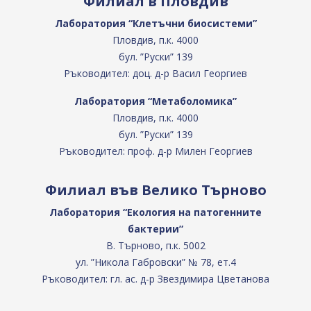
Филиал в Пловдив
Лаборатория “Клетъчни биосистеми”
Пловдив, п.к. 4000
бул. ”Руски” 139
Ръководител: доц. д-р Васил Георгиев
Лаборатория “Метаболомика”
Пловдив, п.к. 4000
бул. ”Руски” 139
Ръководител: проф. д-р Милен Георгиев
Филиал във Велико Търново
Лаборатория “Екология на патогенните
бактерии”
В. Търново, п.к. 5002
ул. ”Никола Габровски” № 78, ет.4
Ръководител: гл. ас. д-р Звездимира Цветанова