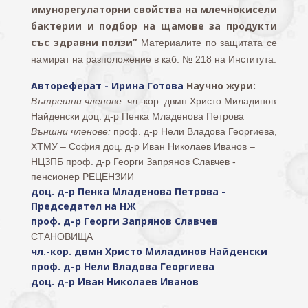
имунорегулаторни свойства на млечнокисели
бактерии и подбор на щамове за продукти
със здравни ползи”
Материалите по защитата се
намират на разположение в каб. № 218 на Института.
Автореферат - Ирина Готова
Научно жури:
Вътрешни членове:
чл.-кор. двмн Христо Миладинов
Найденски
доц. д-р Пенка Младенова Петрова
Външни членове:
проф. д-р Нели Владова Георгиева,
ХТМУ – София
доц. д-р Иван Николаев Иванов –
НЦЗПБ
проф. д-р Георги Запрянов Славчев -
пенсионер
РЕЦЕНЗИИ
доц. д-р Пенка Младенова Петрова -
Председател на НЖ
проф. д-р Георги Запрянов Славчев
СТАНОВИЩА
чл.-кор. двмн Христо Миладинов Найденски
проф. д-р Нели Владова Георгиева
доц. д-р Иван Николаев Иванов