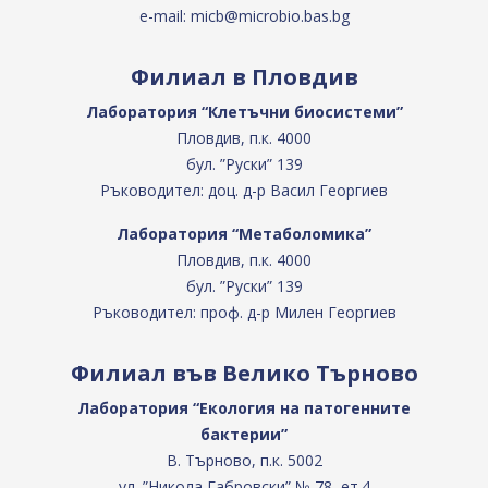
e-mail:
micb@microbio.bas.bg
Филиал в Пловдив
Лаборатория “Клетъчни биосистеми”
Пловдив, п.к. 4000
бул. ”Руски” 139
Ръководител: доц. д-р Васил Георгиев
Лаборатория “Метаболомика”
Пловдив, п.к. 4000
бул. ”Руски” 139
Ръководител: проф. д-р Милен Георгиев
Филиал във Велико Търново
Лаборатория “Екология на патогенните
бактерии”
В. Търново, п.к. 5002
ул. ”Никола Габровски” № 78, ет.4