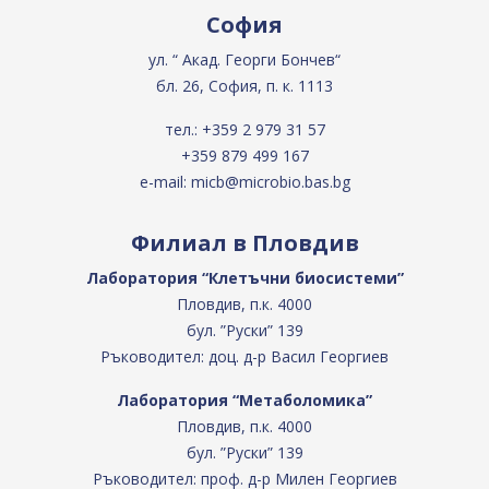
София
ул. “ Акад. Георги Бончев“
бл. 26, София, п. к. 1113
тел.:
+359 2 979 31 57
+359 879 499 167
e-mail:
micb@microbio.bas.bg
Филиал в Пловдив
Лаборатория “Клетъчни биосистеми”
Пловдив, п.к. 4000
бул. ”Руски” 139
Ръководител: доц. д-р Васил Георгиев
Лаборатория “Метаболомика”
Пловдив, п.к. 4000
бул. ”Руски” 139
Ръководител: проф. д-р Милен Георгиев