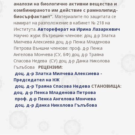
аналози на биологично активни вещества и
комбинираното им действие с рамнолипид-
биосърфактант”
.
Материалите по защитата се
намират на разположение в кабинет № 218 на
Института.
Автореферат на Ирина Лазаркевич
Научно жури: Вътрешни членове: доц. д-р Златка
Милчева Алексиева доц. д-р Пенка Младенова
Петрова Външни членове: проф. д-р Пенка
Ангелова Мончева (СУ, БФ) доц. д-р Траяна
Спасова Недева (СУ) доц. д-р Данка Николова
Гълъбова
РЕЦЕНЗИИ:
доц. д-р Златка Милчева Алексиева -
Председател на НЖ
доц. д-р Траяна Спасова Недева
СТАНОВИЩА:
доц. д-р Пенка Младенова Петрова
проф. д-р Пенка Ангелова Мончева
доц. д-р Данка Николова Гълъбова