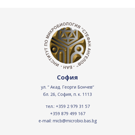
София
ул. “ Акад. Георги Бончев“
бл. 26, София, п. к. 1113
тел.:
+359 2 979 31 57
+359 879 499 167
e-mail:
micb@microbio.bas.bg