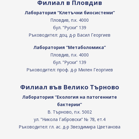
Филиал в Пловдив
Лаборатория “Клетъчни биосистеми”
Пловдив, п.к. 4000
бул. ”Руски” 139
Ръководител: доц. д-р Васил Георгиев
Лаборатория “Метаболомика”
Пловдив, п.к. 4000
бул. ”Руски” 139
Ръководител: проф. д-р Милен Георгиев
Филиал във Велико Търново
Лаборатория “Екология на патогенните
бактерии”
В. Търново, п.к. 5002
ул. ”Никола Габровски” № 78, ет.4
Ръководител: гл. ас. д-р Звездимира Цветанова