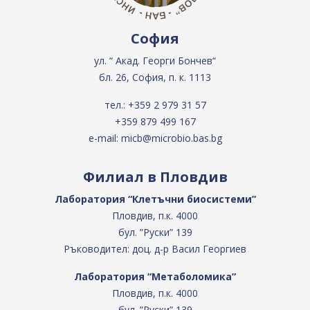
София
ул. “ Акад. Георги Бончев“
бл. 26, София, п. к. 1113
тел.:
+359 2 979 31 57
+359 879 499 167
e-mail:
micb@microbio.bas.bg
Филиал в Пловдив
Лаборатория “Клетъчни биосистеми”
Пловдив, п.к. 4000
бул. ”Руски” 139
Ръководител: доц. д-р Васил Георгиев
Лаборатория “Метаболомика”
Пловдив, п.к. 4000
бул. ”Руски” 139