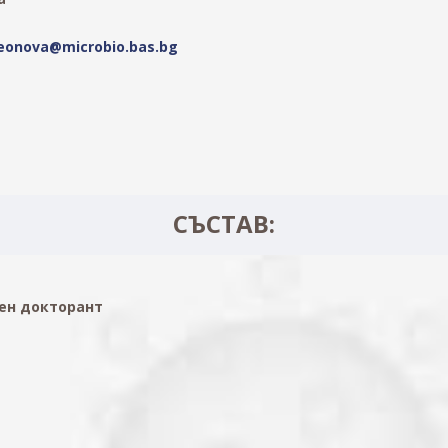
meonova@microbio.bas.bg
СЪСТАВ:
ен докторант