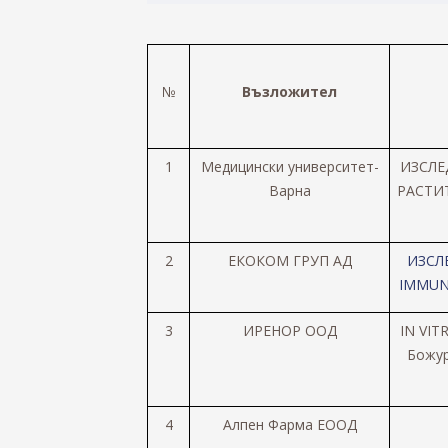
№
Възложител
1
Медицински университет-
ИЗСЛЕ
Варна
РАСТИ
2
ЕКОКОМ ГРУП
A
Д
ИЗСЛ
IMMUNO 
3
ИРЕНОР ООД
IN VIT
Божур
4
Алпен
Фарма ЕООД