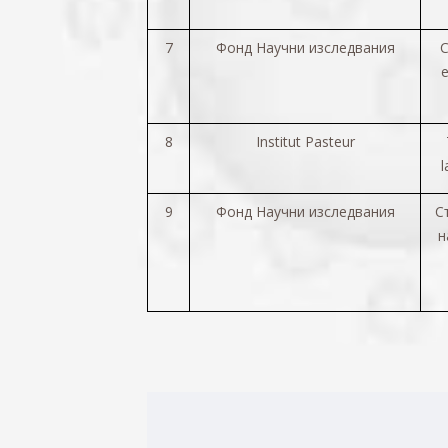
7
Фонд Научни изследвания
С
е
8
Institut Pasteur
l
9
Фонд Научни изследвания
С
н