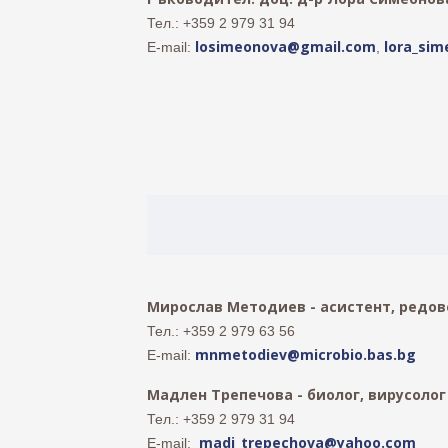
Тел.: +359 2 979 31 94
losimeonova@gmail.com
lora_si
E-mail:
,
Мирослав Методиев - асистент, редов
Тел.: +359 2 979 63 56
mnmetodiev@microbio.bas.bg
E-mail:
Мадлен Трепечова - биолог, вирусолог
Тел.: +359 2 979 31 94
madi_trepechova@yahoo.com
E-mail: