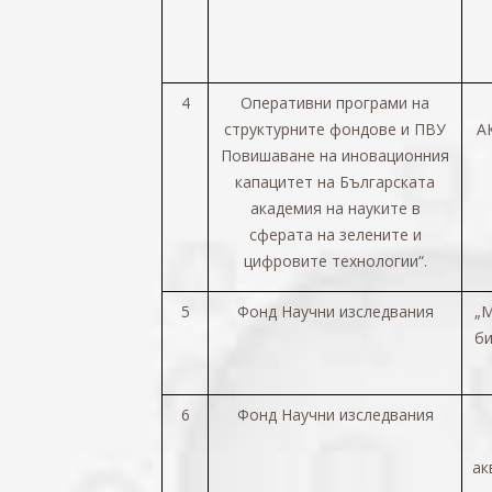
4
Оперативни програми на
структурните фондове и ПВУ
А
Повишаване на иновационния
капацитет на Българската
академия на науките в
сферата на зелените и
цифровите технологии“.
5
Фонд Научни изследвания
„
М
би
6
Фонд Научни изследвания
ак