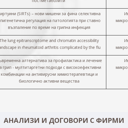
постметаболити”
иртуини (SIRTs) – нови мишени за фина селективна
И
пигенетична регулация на патологията при ставно
микро
възпаление по време на грипна инфекция
The lung epitranscriptome and chromatin accessibility
И
andscape in rheumatoid arthritis complicated by the flu
микро
ъвременна алтернатива за профилактика и лечение
И
а грип - мултитаргетни подходи с високоефективни
микро
комбинации на антивирусни химиотерапевтици и
биологично активни вещества
АНАЛИЗИ И ДОГОВОРИ С ФИРМИ