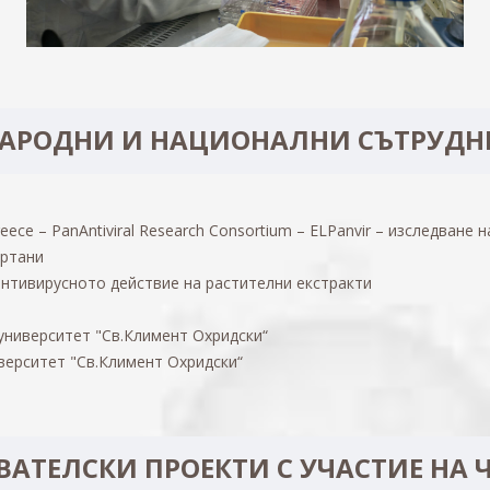
АРОДНИ И НАЦИОНАЛНИ СЪТРУДНИ
, Greece – PanAntiviral Research Consortium – ELPanvir – изследван
артани
антивирусното действие на растителни екстракти
университет "Св.Климент Охридски“
верситет "Св.Климент Охридски“
АТЕЛСКИ ПРОЕКТИ С УЧАСТИЕ НА Ч