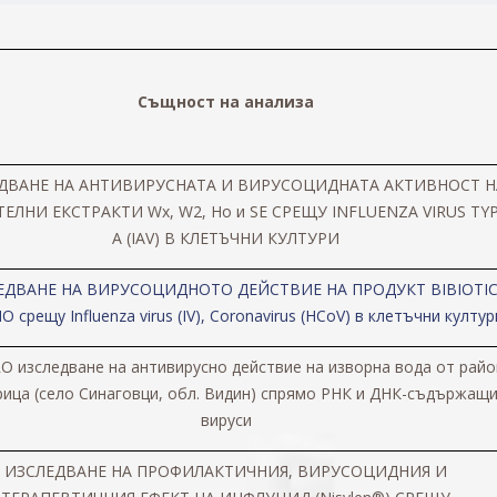
Същност на анализа
ДВАНЕ НА АНТИВИРУСНАТА И ВИРУСОЦИДНАТА АКТИВНОСТ Н
ТЕЛНИ ЕКСТРАКТИ
Wx, W2, Ho и SE СРЕЩУ INFLUENZA VIRUS TY
A (IAV) В КЛЕТЪЧНИ КУЛТУРИ
ЕДВАНЕ НА ВИРУСОЦИДНОТО ДЕЙСТВИЕ НА ПРОДУКТ BIBIOTI
срещу Influenza virus (IV), Coronavirus (HCoV) в клетъчни култур
RO изследване на антивирусно действие на изворна вода от райо
ица (село Синаговци, обл. Видин) спрямо РНК и ДНК-съдържащ
вируси
ИЗСЛЕДВАНЕ НА ПРОФИЛАКТИЧНИЯ, ВИРУСОЦИДНИЯ И