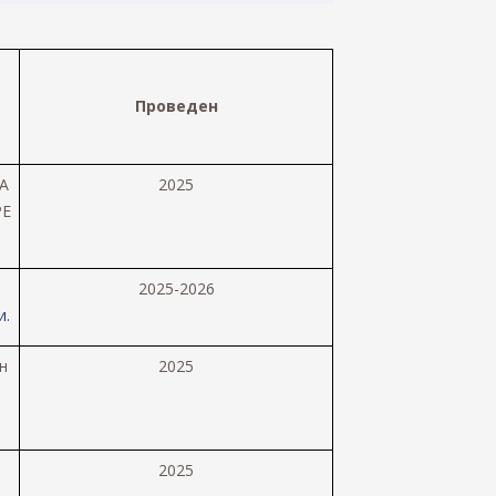
Проведен
А
202
5
PE
C
202
5-2026
и.
н
202
5
и
202
5