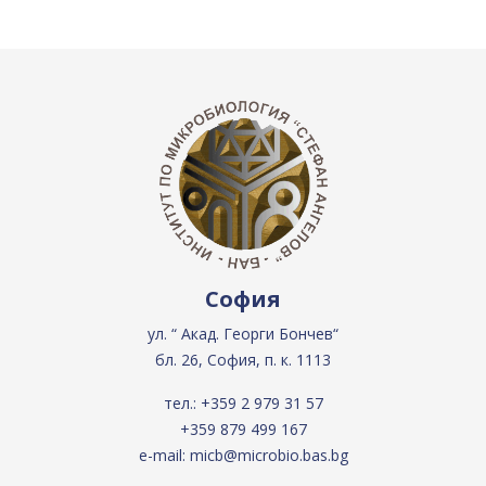
София
ул. “ Акад. Георги Бончев“
бл. 26, София, п. к. 1113
тел.:
+359 2 979 31 57
+359 879 499 167
e-mail:
micb@microbio.bas.bg