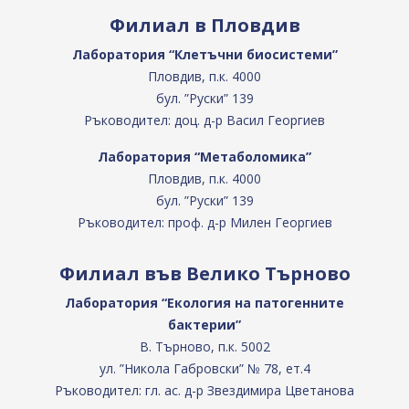
Филиал в Пловдив
Лаборатория “Клетъчни биосистеми”
Пловдив, п.к. 4000
бул. ”Руски” 139
Ръководител: доц. д-р Васил Георгиев
Лаборатория “Метаболомика”
Пловдив, п.к. 4000
бул. ”Руски” 139
Ръководител: проф. д-р Милен Георгиев
Филиал във Велико Търново
Лаборатория “Екология на патогенните
бактерии”
В. Търново, п.к. 5002
ул. ”Никола Габровски” № 78, ет.4
Ръководител: гл. ас. д-р Звездимира Цветанова