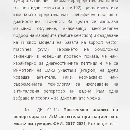
тумори. Отделният биомаркер представлява набор
от пептидни мимотопи (n<102), реактивностите
към които представляват специфичен профил с
диагностична стойност. За целта се използва
машинно обучение, включващо многоетапен
подбор на маркерите (feature selection) и създаване
на in silico модели на базата на support vector
machines (SVM). Търсенето на хомоложни
секвенции в човешкия протеом показа, че най-
характерно за диагностичните пептиди е, че са
мимотопи на CDR3 участъка (J-region) на други
човешки антитела. Така, неочаквано, най-
съвременната технология за изследване на
антитяловия репертоар ни върна към една
забравена теория – за идиотипната мрежа.
№ ДН 01-11.
Протеомен анализ на
репертоара от ИгМ антитела при пациенти с
мозъчни тумори. ФНИ. 2017-2021
, Ръководител –