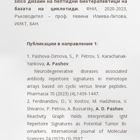
silico дизайн на пептидни биотерапевтици на
базата на циклотиди.
ФНИ, 2020-2023,
Ръководител – проф. Невена Илиева-Литова,
ИИКТ, БАН.
Публикации в направление 1:
1. Pashova-Dimova, S., P. Petrov, S. Karachanak-
Yankova,
A. Pashov
.
Neurodegenerative diseases associated
antibody repertoire signatures in mimotope
arrays based on cyclic versus linear peptides.
Pharmacia 70 (2023) (4),1439-1447.
2. Ferdinandov, D., V. Kostov, M. Hadzhieva, V.
Shivarov, P. Petrov, A. Bussarsky,
A. D. Pashov
.
Reactivity Graph Yields Interpretable IgM
Repertoire Signatures as Potential Tumor Bi-
omarkers. International Journal of Molecular
Sciences 24 (2023) (3),2597.