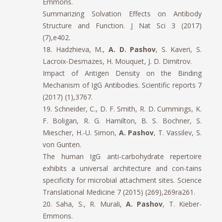
Emmons.
Summarizing Solvation Effects on Antibody
Structure and Function. J Nat Sci 3 (2017)
(7),e402.
18. Hadzhieva, M.,
A. D. Pashov
, S. Kaveri, S.
Lacroix-Desmazes, H. Mouquet, J. D. Dimitrov.
Impact of Antigen Density on the Binding
Mechanism of IgG Antibodies. Scientific reports 7
(2017) (1),3767.
19. Schneider, C., D. F. Smith, R. D. Cummings, K.
F. Boligan, R. G. Hamilton, B. S. Bochner, S.
Miescher, H.-U. Simon,
A. Pashov
, T. Vassilev, S.
von Gunten.
The human IgG anti-carbohydrate repertoire
exhibits a universal architecture and con-tains
specificity for microbial attachment sites. Science
Translational Medicine 7 (2015) (269),269ra261.
20. Saha, S., R. Murali,
A. Pashov
, T. Kieber-
Emmons.