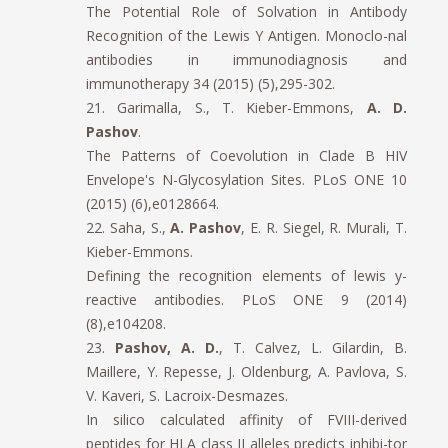
The Potential Role of Solvation in Antibody
Recognition of the Lewis Y Antigen. Monoclo-nal
antibodies in immunodiagnosis and
immunotherapy 34 (2015) (5),295-302.
21. Garimalla, S., T. Kieber-Emmons,
A. D.
Pashov
.
The Patterns of Coevolution in Clade B HIV
Envelope's N-Glycosylation Sites. PLoS ONE 10
(2015) (6),e0128664.
22. Saha, S.,
A. Pashov
, E. R. Siegel, R. Murali, T.
Kieber-Emmons.
Defining the recognition elements of lewis y-
reactive antibodies. PLoS ONE 9 (2014)
(8),e104208.
23.
Pashov, A. D.
, T. Calvez, L. Gilardin, B.
Maillere, Y. Repesse, J. Oldenburg, A. Pavlova, S.
V. Kaveri, S. Lacroix-Desmazes.
In silico calculated affinity of FVIII-derived
peptides for HLA class II alleles predicts inhibi-tor