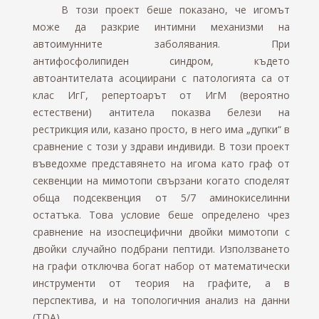
В този проект беше показано, че игомът
може да разкрие интимни механизми на
автоимунните заболявания. При
антифосфолипиден синдром, където
автоантителата асоциирани с патологията са от
клас ИгГ, репертоарът от ИгМ (вероятно
естествени) антитела показва белези на
рестрикция или, казано просто, в него има „дупки“ в
сравнение с този у здрави индивиди. В този проект
въведохме представянето на игома като граф от
секвенции на мимотопи свързани когато споделят
обща подсеквенция от 5/7 аминокиселинни
остатъка. Това условие беше определено чрез
сравнение на изоспецифични двойки мимотопи с
двойки случайно подбрани пептиди. Използването
на графи отключва богат набор от математически
инструменти от теория на графите, а в
перспектива, и на топологичния анализ на данни
(TDA).