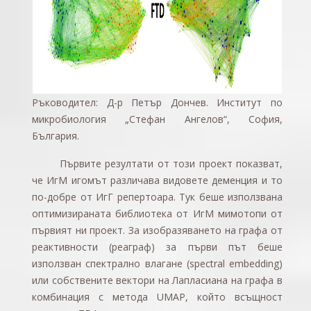
Ръководител: Д-р Петър Дончев. Институт по
микробиология „Стефан Ангелов“, София,
България.
Първите резултати от този проект показват,
че ИгМ игомът различава видовете деменция и то
по-добре от ИгГ репертоара. Тук беше използвана
оптимизираната библиотека от ИгМ мимотопи от
първият ни проект. За изобразяването на графа от
реактивности (реаграф) за първи път беше
използван спектрално влагане (spectral embedding)
или собствените вектори на Лапласиана на графа в
комбинация с метода UMAP, който всъщност