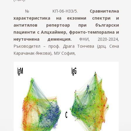
№ КП-06-Н33/5.
Сравнителна
характеристика на екзомни спектри и
антитялов репертоар при български
пациенти с Алцхаймер, фронто-темпорална и
неуточнена деменция.
ФНИ, 2020-2024,
Ръководител – проф. Драга Тончева (доц. Сена
Карачанак-Янкова), МУ София,