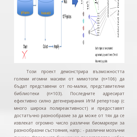
Този проект демонстрира възможността
големи игомни масиви от мимотопи (n×106) да
бъдат представени от по-малки, представителни
библиотеки (n×103). Последните адресират
ефективно силно дегенерирания ИгМ репертоар (с
много широка полиреактивност) и предоставят
достатъчно разнообразие за да може от тях да се
извлекат огромно число различни биомаркери за
разнообразни състояния, напр.: - различни мозъчни