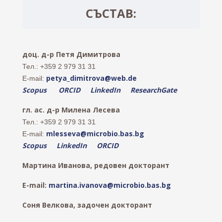
СЪСТАВ:
доц. д-р Петя Димитрова
Тел.: +359 2 979 31 31
petya_dimitrova@web.de
E-mail:
Scopus
ORCID
LinkedIn
ResearchGate
гл. ас. д-р Милена Лесева
Тел.: +359 2 979 31 31
mlesseva@microbio.bas.bg
E-mail:
Scopus
LinkedIn
ORCID
Мартина Иванова, редовен докторант
E-mail:
martina.ivanova@microbio.bas.bg
Соня Велкова, задочен докторант