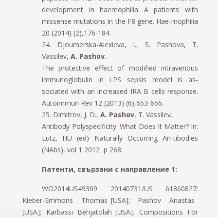
development in haemophilia A patients with
missense mutations in the F8 gene. Hae-mophilia
20 (2014) (2),176-184.
24. Djoumerska-Alexieva, I., S. Pashova, T.
Vassilev,
A. Pashov
.
The protective effect of modified intravenous
immunoglobulin in LPS sepsis model is as-
sociated with an increased IRA B cells response.
Autoimmun Rev 12 (2013) (6),653-656.
25. Dimitrov, J. D.,
A. Pashov
, T. Vassilev.
Antibody Polyspecificity: What Does It Matter? In:
Lutz, HU (ed) Naturally Occurring An-tibodies
(NAbs), vol 1 2012 p 268.
Патенти, свързани с направление 1:
WO2014US49309 20140731/US 61860827:
Kieber-Emmons Thomas [USA]; Pashov Anastas
[USA]; Karbassi Behjatolah [USA]. Compositions For