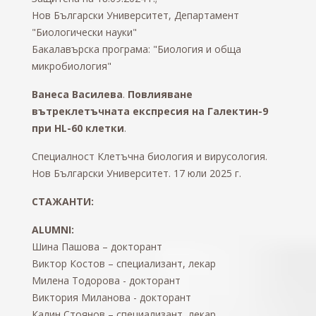
Нов Български Университет, Департамент
"Биологически науки"
Бакалавърска програма: "Биология и обща
микробиология"
Ванеса Василева
.
Повлияване
вътреклетъчната експресия на Галектин-9
при HL-60 клетки
.
Специалност Клетъчна биология и вирусология.
Нов Български Университет. 17 юли 2025 г.
СТАЖАНТИ:
ALUMNI:
Шина Пашова – докторант
Виктор Костов – специализант, лекар
Милена Тодорова - докторант
Виктория Миланова - докторант
Калин Стоянов – специализант, лекар