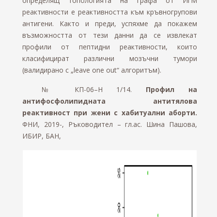
определящ топологията на графа от ИгМ
реактивности е реактивността към кръвногрупови
антигени. Както и преди, успяхме да покажем
възможността от тези данни да се извлекат
профили от пептидни реактивности, които
класифицират различни мозъчни тумори
(валидирано с „leave onе out“ алгоритъм).
№ КП-06–Н 1/14.
Профил на
антифосфолипидната антитялова
реактивност при жени с хабитуални аборти.
ФНИ, 2019-, Ръководител – гл.ас. Шина Пашова,
ИБИР, БАН,