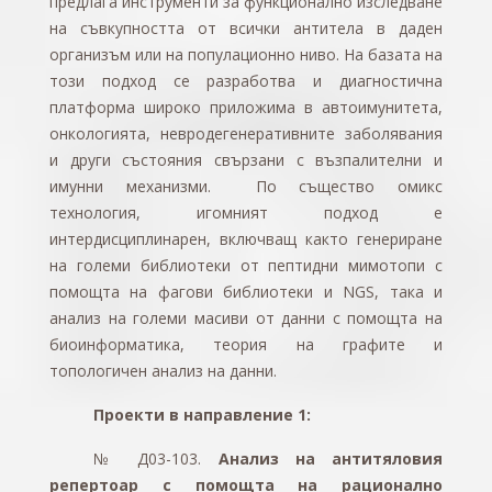
предлага инструменти за функционално изследване
на съвкупността от всички антитела в даден
организъм или на популационно ниво. На базата на
този подход се разработва и диагностична
платформа широко приложима в автоимунитета,
онкологията, невродегенеративните заболявания
и други състояния свързани с възпалителни и
имунни механизми. По същество омикс
технология, игомният подход е
интердисциплинарен, включващ както генериране
на големи библиотеки от пептидни мимотопи с
помощта на фагови библиотеки и NGS, така и
анализ на големи масиви от данни с помощта на
биоинформатика, теория на графите и
топологичен анализ на данни.
Проекти в направление 1:
№ Д03-103.
Анализ на антитяловия
репертоар с помощта на рационално