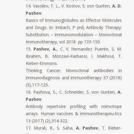
14. Vassilev, T. L., V. Kostov, S. von Gunten,
A. D.
Pashov
.
Basics of Immunoglobulins as Effector Molecules
and Drugs. In: Imbach, P (ed) Antibody Therapy:
Substitution – Immunomodulation – Monoclonal
Immunotherapy, vol 2018 pp 133-150.
15.
Pashov, A.
, C. V. Hernandez Puente, S. M.
Ibrahim, B. Monzavi-Karbassi, I. Makhoul, T.
Kieber-Emmons.
Thinking Cancer. Monoclonal antibodies in
immunodiagnosis and immunotherapy 37 (2018)
(3),117-125.
16. Pashova, S., C. Schneider, S. von Gunten,
A.
Pashov
.
Antibody repertoire profiling with mimotope
arrays. Human vaccines & immunotherapeu-tics
13 (2017) (2),314-322.
17. Murali, R., S. Saha,
A. Pashov
, T. Kieber-