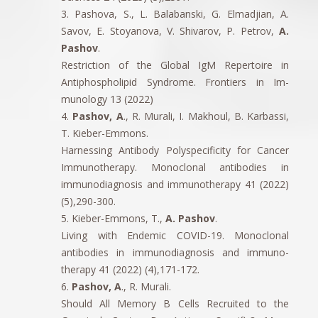
3. Pashova, S., L. Balabanski, G. Elmadjian, A.
Savov, E. Stoyanova, V. Shivarov, P. Petrov,
A.
Pashov
.
Restriction of the Global IgM Repertoire in
Antiphospholipid Syndrome. Frontiers in Im-
munology 13 (2022)
4.
Pashov, A
., R. Murali, I. Makhoul, B. Karbassi,
T. Kieber-Emmons.
Harnessing Antibody Polyspecificity for Cancer
Immunotherapy. Monoclonal antibodies in
immunodiagnosis and immunotherapy 41 (2022)
(5),290-300.
5. Kieber-Emmons, T.,
A. Pashov
.
Living with Endemic COVID-19. Monoclonal
antibodies in immunodiagnosis and immuno-
therapy 41 (2022) (4),171-172.
6.
Pashov, A
., R. Murali.
Should All Memory B Cells Recruited to the