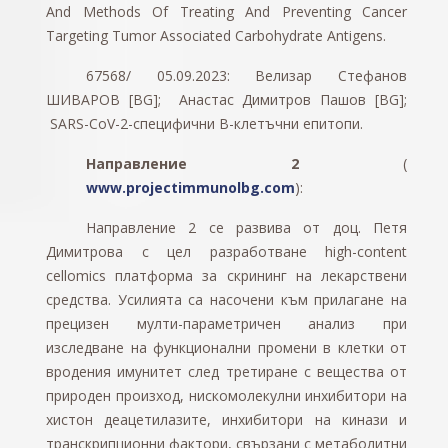
And Methods Of Treating And Preventing Cancer
Targeting Tumor Associated Carbohydrate Antigens.
67568/ 05.09.2023: Велизар Стефанов
ШИВАРОВ [BG]; Анастас Димитров Пашов [BG];
SARS-CoV-2-специфични В-клетъчни епитопи.
Направление 2
(
www.projectimmunolbg.com
):
Направление 2 се развива от доц. Петя
Димитрова с цел разработване high-content
cellomics платформа за скрининг на лекарствени
средства. Усилията са насочени към прилагане на
прецизен мулти-параметричен анализ при
изследване на функционални промени в клетки от
вродения имунитет след третиране с вещества от
природен произход, нискомолекулни инхибитори на
хистон деацетилазите, инхибитори на кинази и
транскрипционни фактори, свързани с метаболитни