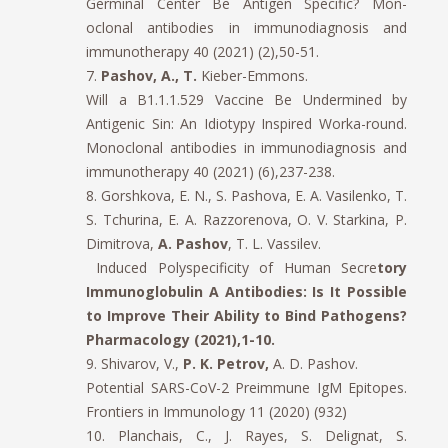
Germinal Center Be Antigen Specific? Mon-
oclonal antibodies in immunodiagnosis and
immunotherapy 40 (2021) (2),50-51.
7.
Pashov, A., T.
Kieber-Emmons.
Will a B1.1.1.529 Vaccine Be Undermined by
Antigenic Sin: An Idiotypy Inspired Worka-round.
Monoclonal antibodies in immunodiagnosis and
immunotherapy 40 (2021) (6),237-238.
8. Gorshkova, E. N., S. Pashova, E. A. Vasilenko, T.
S. Tchurina, E. A. Razzorenova, O. V. Starkina, P.
Dimitrova,
A. Pashov
, T. L. Vassilev.
Induced Polyspecificity of Human Secre
tory
Immunoglobulin A Antibodies: Is It Possible
to Improve Their Ability to Bind Pathogens?
Pharmacology (2021),1-10.
9. Shivarov, V.,
P. K. Petrov,
A. D. Pashov.
Potential SARS-CoV-2 Preimmune IgM Epitopes.
Frontiers in Immunology 11 (2020) (932)
10. Planchais, C., J. Rayes, S. Delignat, S.