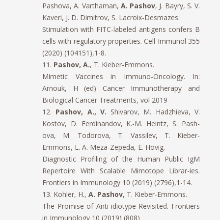
Pashova, A. Varthaman,
A. Pashov
, J. Bayry, S. V.
Kaveri, J. D. Dimitrov, S. Lacroix-Desmazes.
Stimulation with FITC-labeled antigens confers B
cells with regulatory properties. Cell Immunol 355
(2020) (104151),1-8.
11.
Pashov, А.
, Т. Kieber-Emmons.
Mimetic Vaccines in Immuno-Oncology. In:
Arnouk, H (ed) Cancer Immunotherapy and
Biological Cancer Treatments, vol 2019
12.
Pashov, A., V.
Shivarov, M. Hadzhieva, V.
Kostov, D. Ferdinandov, K.-M. Heintz, S. Pash-
ova, M. Todorova, T. Vassilev, T. Kieber-
Emmons, L. A. Meza-Zepeda, E. Hovig.
Diagnostic Profiling of the Human Public IgM
Repertoire With Scalable Mimotope Librar-ies.
Frontiers in Immunology 10 (2019) (2796),1-14.
13. Kohler, H.,
A. Pashov
, T. Kieber-Emmons.
The Promise of Anti-idiotype Revisited. Frontiers
in Immunology 10 (2019) (808)