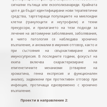
сигнални пътища или екзополизахариди. Крайната
цел е да бъдат идентифицирани нови терапевтични
средства, таргетиращи популациите на миелоидни
клетки (гранулоцити и неутрофили) и техни
прекурсори, и прилагането на тези подходи за
лечение на автоимунни заболявания, заболявания,
в чиято патология се наблюдава хронично
възпаление, и аномалии в имунния отговор, както и
при състояния на свърхактивиране и/или
имуносупресия. В последните години, фокусът на
екипа включва охарактеризиране на
епигенетичните механизми (отваряне на
хроматина, генна експресия и функционален
анализ), задвижени при протективен отговор при
инфекция, протичаща едновременно с хронично
възпаление.
Проекти в направление 2: