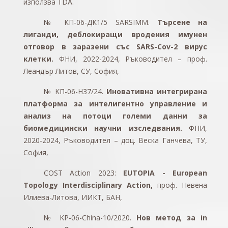
използва TDA.
№ КП-06-ДК1/5 SARSIMM.
Търсене на
лиганди, деблокиращи вродения имунен
отговор в заразени със SARS-Cov-2 вирус
клетки.
ФНИ, 2022-2024, Ръководител – проф.
Леандър Литов, СУ, София,
№ KП-06-H37/24.
Иновативна интегрирана
платформа за интелигентно управление и
анализ на потоци големи данни за
биомедицински научни изследвания.
ФНИ,
2020-2024, Ръководител – доц. Веска Ганчева, ТУ,
София,
COST Action 2023:
EUTOPIA - European
Topology Interdisciplinary Action,
проф. Невена
Илиева-Литова, ИИКТ, БАН,
№ KP-06-China-10/2020.
Нов метод за in