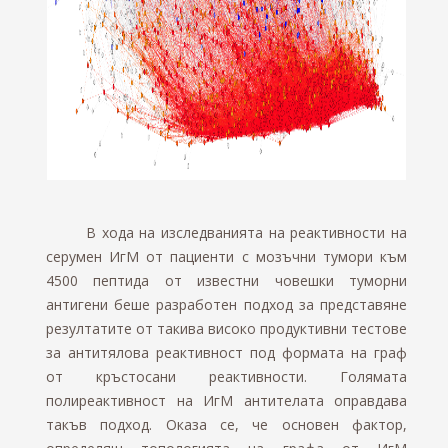
В хода на изследванията на реактивности на
серумен ИгМ от пациенти с мозъчни тумори към
4500 пептида от известни човешки туморни
антигени беше разработен подход за представяне
резултатите от такива високо продуктивни тестове
за антитялова реактивност под формата на граф
от кръстосани реактивности. Голямата
полиреактивност на ИгМ антителата оправдава
такъв подход. Оказа се, че основен фактор,