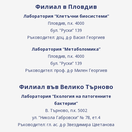
Филиал в Пловдив
Лаборатория “Клетъчни биосистеми”
Пловдив, п.к. 4000
бул. ”Руски” 139
Ръководител: доц. д-р Васил Георгиев
Лаборатория “Метаболомика”
Пловдив, п.к. 4000
бул. ”Руски” 139
Ръководител: проф. д-р Милен Георгиев
Филиал във Велико Търново
Лаборатория “Екология на патогенните
бактерии”
В. Търново, п.к. 5002
ул. ”Никола Габровски” № 78, ет.4
Ръководител: гл. ас. д-р Звездимира Цветанова