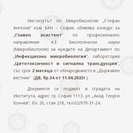
Институтът по Микробиология „Стефан
Ангелов“ към БАН – София, обявява конкурс за
„
Главен асистент
“ по професионално
направление 4.3. Биологически науки
(Микробиология) за нуждите на Департамент по
„
Инфекциозна микробиология
“, лаборатория
„
Цитотоксичност и сигнална трансдукция
“,
със срок
2 месеца
от обнародването в „Държавен
вестник“ (
ДВ, бр.34 от 11.04.2023г
.).
Документи се подават в сградата на
Института, адрес: гр. София 1113, ул. „Акад. Георги
Бончев“, бл. 26, стая 218, тел.02/979-31-24.