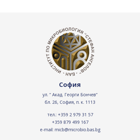
София
ул. “ Акад. Георги Бончев“
бл. 26, София, п. к. 1113
тел.:
+359 2 979 31 57
+359 879 499 167
e-mail:
micb@microbio.bas.bg