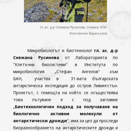
гл. ас. д-р Снежана Русинова, Снимка: БТА/
Константин Карагьозов
Микробиологът и биотехнолог
гл. ас. д-р
Снежана Русинова
от Лабораторията по
"Клетъчни биосистеми" в Института по
микробиология „Стефан Ангелов“ към
БАН, участва в 31-вата българската
антарктическа експедиция до остров Ливингстън.
Проектът, с помощта на който се осъществява
това пътуване е с под заглавие
„
Биотехнологичен подход за получаване на
биологично активни молекули от
антарктически дрожди
“, има за цел да проследи
биоразнообразието на антарктическите дрожди и