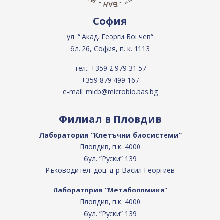
София
ул. “ Акад. Георги Бончев“
бл. 26, София, п. к. 1113
тел.:
+359 2 979 31 57
+359 879 499 167
e-mail:
micb@microbio.bas.bg
Филиал в Пловдив
Лаборатория “Клетъчни биосистеми”
Пловдив, п.к. 4000
бул. ”Руски” 139
Ръководител: доц. д-р Васил Георгиев
Лаборатория “Метаболомика”
Пловдив, п.к. 4000
бул. ”Руски” 139