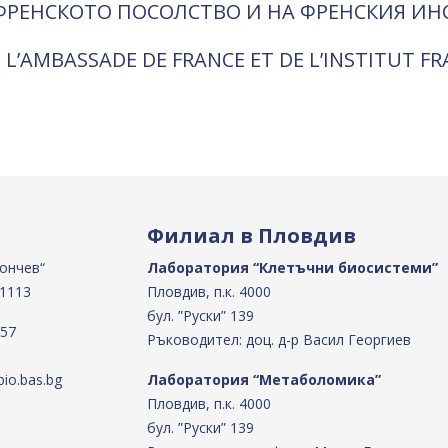
ФРЕНСКОТО ПОСОЛСТВО И НА ФРЕНСКИЯ ИН
 L’AMBASSADE DE FRANCE ET DE L’INSTITUT F
Филиал в Пловдив
Бончев“
Лаборатория “Клетъчни биосистеми”
 1113
Пловдив, п.к. 4000
бул. ”Руски” 139
 57
Ръководител: доц. д-р Васил Георгиев
io.bas.bg
Лаборатория “Метаболомика”
Пловдив, п.к. 4000
бул. ”Руски” 139