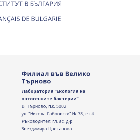
СТИТУТ В БЪЛГАРИЯ
RANÇAIS DE BULGARIE
Филиал във Велико
Търново
Лаборатория “Екология на
патогенните бактерии”
В. Търново, п.к. 5002
ул. ”Никола Габровски” № 78, ет.4
Ръководител: гл. ас. д-р
Звездимира Цветанова