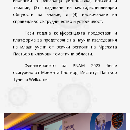
иновации в решаваща диагностика, ваксини и
терапии; (3) създаване на мултидисциплинарни
общности за знание; и (4) насърчаване на
справедливо сътрудничество и устойчивост.
Тази година конференцията предостави и
платформа за представяне на научни изследвания
на млади учени от всички региони на Мрежата
Пастьор в ключови тематични области.
Финансирането за PNAM 2023 беше
осигурено от Мрежата Пастьор, Институт Пастьор
Тунис и Wellcome.