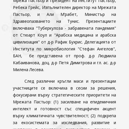
Мрежа Пастьор и Президент на Институт Пастьор,
Ребека Грейс, Изпълнителен директор на Мрежата
Пастьор, и Али М’рабет, Министър на
Здравеопазването на Тунис. Презентациите
включваха "Туберкулоза - забравената пандемия"
от Стюарт Коул и "Арабска медицина и арабска
цивилизация" от д-р Рафик Бухрис. Делегацията от
Института по микробиология "Стефан Ангелов",
БАН, бе представена от проф. д-р Людмила
Кабаиванова, доц. д-р Петя Димитрова и гл. ас. д-р
Милена Лесева.
След различни кръгли маси и презентации
участниците се включиха в сесии за решения,
фокусирани върху стратегическите приоритети на
Мрежата Пастьор: (1) засилване на епидемичния
интелект и готовност със специфичен акцент
върху климатичната чувствителност; (2) подкрепа
за екосистемата за изследвания, развитие и