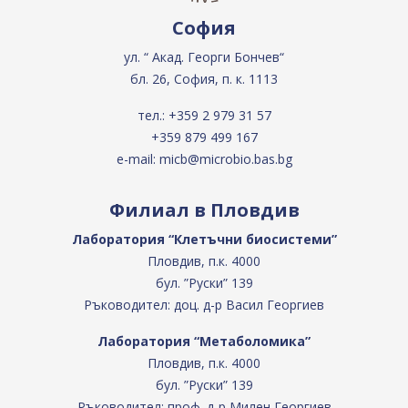
София
ул. “ Акад. Георги Бончев“
бл. 26, София, п. к. 1113
тел.:
+359 2 979 31 57
+359 879 499 167
e-mail:
micb@microbio.bas.bg
Филиал в Пловдив
Лаборатория “Клетъчни биосистеми”
Пловдив, п.к. 4000
бул. ”Руски” 139
Ръководител: доц. д-р Васил Георгиев
Лаборатория “Метаболомика”
Пловдив, п.к. 4000
бул. ”Руски” 139
Ръководител: проф. д-р Милен Георгиев