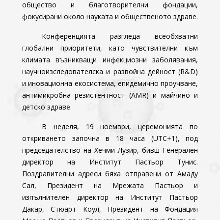
общество и благотворителни фондации,
фокусирани около науката и общественото здраве.
Конференцията разгледа всеобхватни
глобални приоритети, като чувствителни към
климата възникващи инфекциозни заболявания,
научноизследователска и развойна дейност (R&D)
и иновационна екосистема, епидемично проучване,
антимикробна резистентност (AMR) и майчино и
детско здраве.
В неделя, 19 ноември, церемонията по
откриването започна в 18 часа (UTC+1), под
председателство на Хечми Лузир, бивш Генерален
директор на Институт Пастьор Тунис.
Поздравителни адреси бяха отправени от Амаду
Сал, Президент на Мрежата Пастьор и
изпълнителен директор на Институт Пастьор
Дакар, Стюарт Коул, Президент на Фондация