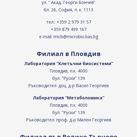
ул. “ Акад. Георги Бончев“
бл. 26, София, п. к. 1113
тел.:
+359 2 979 31 57
+359 879 499 167
e-mail:
micb@microbio.bas.bg
Филиал в Пловдив
Лаборатория “Клетъчни биосистеми”
Пловдив, п.к. 4000
бул. ”Руски” 139
Ръководител: доц. д-р Васил Георгиев
Лаборатория “Метаболомика”
Пловдив, п.к. 4000
бул. ”Руски” 139
Ръководител: проф. д-р Милен Георгиев
Филиал във Велико Търново