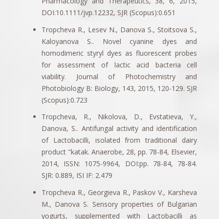
Pharmacology and Therapeutics, 38, 6, 2015,
DOI:10.1111/jvp.12232, SJR (Scopus):0.651
Tropcheva R., Lesev N., Danova S., Stoitsova S.,
Kaloyanova S.. Novel cyanine dyes and
homodimeric styryl dyes as fluorescent probes
for assessment of lactic acid bacteria cell
viability. Journal of Photochemistry and
Photobiology B: Biology, 143, 2015, 120-129. SJR
(Scopus):0.723
Tropcheva, R., Nikolova, D., Evstatieva, Y.,
Danova, S.. Antifungal activity and identification
of Lactobacilli, isolated from traditional dairy
product "katak. Anaerobe, 28, pp. 78-84, Elsevier,
2014, ISSN: 1075-9964, DOI:pp. 78-84, 78-84.
SJR: 0.889, ISI IF: 2.479
Tropcheva R., Georgieva R., Paskov V., Karsheva
M., Danova S. Sensory properties of Bulgarian
yogurts, supplemented with Lactobacilli as