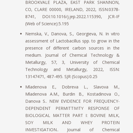
BROOKVALE PLAZA, EAST PARK SHANNON,
CO, CLARE 00000, IRELAND, 2022, ISSN:0378-
8741, DOI:10.1016/j.jep.2022.115390, JCR-IF
(Web of Science):5.195
Nemska, V., Danova, S., Georgieva, N. In vitro
assessment of Lactobacillus spp. to grow in the
presence of different carbon sources in the
medium. Journal of Chemical Technology &
Metallurgy, 57, 3, University of Chemical
Technology and Metallurgy, 2022, ISSN:
13147471, 487-495. SJR (Scopus):0.25
Mladenova E., Dobreva L., Slavova M.,
Mladenova A.M., Burdin B., Kostadinova O.,
Danova S.. NEW EVIDENCE FOR FREQUENCY-
DEPENDENT PERMITTIVITY RESPONSE OF
BIOLOGICAL MATTER PART I: BOVINE MILK,
SOY MILK AND WHEY PROTEIN
INVESTIGATION.. Journal of Chemical