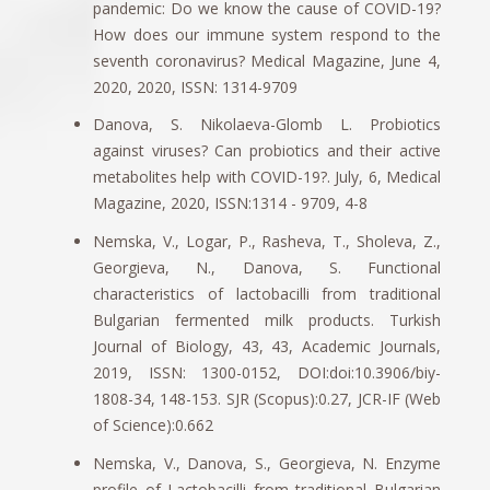
pandemic: Do we know the cause of COVID-19?
How does our immune system respond to the
seventh coronavirus? Medical Magazine, June 4,
2020, 2020, ISSN: 1314-9709
Danova, S. Nikolaeva-Glomb L. Probiotics
against viruses? Can probiotics and their active
metabolites help with COVID-19?. July, 6, Medical
Magazine, 2020, ISSN:1314 - 9709, 4-8
Nemska, V., Logar, P., Rasheva, T., Sholeva, Z.,
Georgieva, N., Danova, S. Functional
characteristics of lactobacilli from traditional
Bulgarian fermented milk products. Turkish
Journal of Biology, 43, 43, Academic Journals,
2019, ISSN: 1300-0152, DOI:doi:10.3906/biy-
1808-34, 148-153. SJR (Scopus):0.27, JCR-IF (Web
of Science):0.662
Nemska, V., Danova, S., Georgieva, N. Enzyme
profile of Lactobacilli from traditional Bulgarian