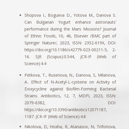
Shopova I., Bogueva D., Yotova M., Danova S.
Can Bulgarian Yogurt enhance astronauts’
performance during the Mars Missions? Journal
of Ethnic Foods, 10, 46, Elsevier /BMC part of
Springer Nature/, 2023, ISSN: 2352-619X, DOI:
https://doi.org/10.1186/s42779-023-00211-5, 2-
16. SJR (Scopus):0.544, JCR-IF (Web of
Science):4.4
Petkova, T., Rusenova, N., Danova, S, Milanova,
A.. Effect of N-Acetyl-L-cysteine on Activity of
Doxycycline against Biofilm-Forming Bacterial
Strains. Antibiotics, 12, 7, MDPI, 2023, ISSN:
2079-6382, DOI:
https://doi.org/10.3390/antibiotics12071187,
1187. JCR-IF (Web of Science):4.8
Nikolova, D, Hoxha, R, Atanasov, N, Trifonova,