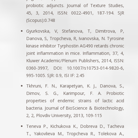
probiotic adjuncts. Journal of Texture Studies,
45, 3, 2014, ISSN: 0022-4901, 187-194. SJR
(Scopus):0.748
Gyurkovska, V, Stefanova, T, Dimitrova, P,
Danova, S, Tropcheva, R, Ivanovska, N. Tyrosine
kinase inhibitor Tyrphostin AG490 retards chronic
joint inflammation in mice. Inflammation, 37, 4,
Kluwer Academic/Plenum Publishers, 2014, ISSN:
0360-3997, DOI: 10.1007/s10753-014-9820-6,
995-1005. SJR: 0.9, ISI IF: 2.45
Tkhruni, F. N., Karapetyan, K. J., Danova, S.,
Dimov, S. G., Karimpour, F. A. Probiotic
properties of endemic strains of lactic acid
bacteria. Journal of BioScience & Biotechnology,
2, 2, Plovdiv University, 2013, 109-115
Teneva P., Kichukova K., Dobreva D., Tacheva
T., Yakovlieva M., Tropcheva R., Tolekova A.,