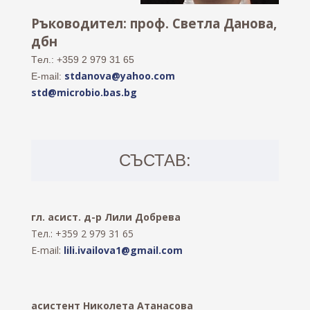
Ръководител: проф. Светла Данова,
дбн
Тeл.: +359 2 979 31 65
stdanova@yahoo.com
E-mail:
std@microbio.bas.bg
СЪСТАВ:
гл. асист. д-р Лили Добрева
Тел.: +359 2 979 31 65
E-mail:
lili.ivailova1@gmail.com
асистент Николета Атанасова