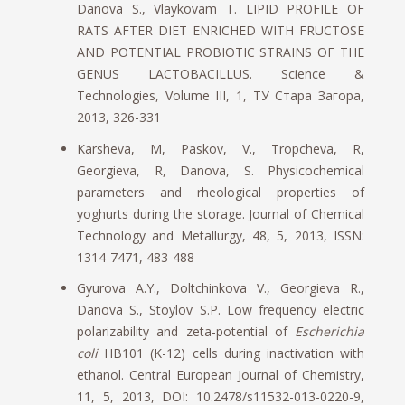
Danova S., Vlaykovam T. LIPID PROFILE OF
RATS AFTER DIET ENRICHED WITH FRUCTOSE
AND POTENTIAL PROBIOTIC STRAINS OF THE
GENUS LACTOBACILLUS. Science &
Technologies, Volume III, 1, ТУ Стара Загора,
2013, 326-331
Karsheva, M, Paskov, V., Tropcheva, R,
Georgieva, R, Danova, S. Physicochemical
parameters and rheological properties of
yoghurts during the storage. Journal of Chemical
Technology and Metallurgy, 48, 5, 2013, ISSN:
1314-7471, 483-488
Gyurova A.Y., Doltchinkova V., Georgieva R.,
Danova S., Stoylov S.P. Low frequency electric
polarizability and zeta-potential of
Escherichia
coli
HB101 (K-12) cells during inactivation with
ethanol. Central European Journal of Chemistry,
11, 5, 2013, DOI: 10.2478/s11532-013-0220-9,