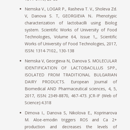
Nemska V., LOGAR P., Rasheva T. V., Sholeva Zd.
V, Danova S. T, GEORGIEVA N.. Phenotypic
characterization of lactobacilli using Biolog
system. Scientific Works of University of Food
Technologies, Volume 64, Issue 1,, Scientific
Works of University of Food Technologies, 2017,
ISSN: 1314-7102., 130-138
Nemska V, Georgieva N, Danova S. MOLECULAR
IDENTIFICATION OF LACTOBACILLUS SPP.,
ISOLATED FROM TRADITIONAL BULGARIAN
DAIRY PRODUCTS. European Journal of
Biomedical AND Pharmaceutical sciences, 4, 5,
2017, ISSN: 2349-8870, 467-473. JCR-IF (Web of
Science):4.318
Dimova I., Danova S, Nikolova E., Koprinarova
M. Aloe-emodin triggers ROS and Ca 2+
production and decreases the levels of