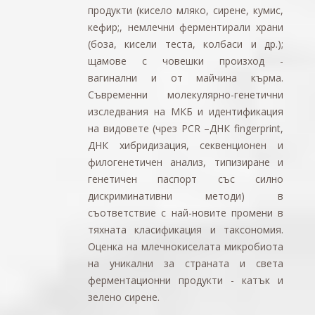
продукти (кисело мляко, сирене, кумис,
кефир;, немлечни ферментирали храни
(боза, кисели теста, колбаси и др.);
щамове с човешки произход -
вагинални и от майчина кърма.
Съвременни молекулярно-генетични
изследвания на МКБ и идентификация
на видовете (чрез PCR –ДНК fingerprint,
ДНК хибридизация, секвенционен и
филогенетичен анализ, типизиране и
генетичен паспорт със силно
дискриминативни методи) в
съответствие с най-новите промени в
тяхната класификация и таксономия.
Оценка на млечнокиселата микробиота
на уникални за страната и света
ферментационни продукти - катък и
зелено сирене.