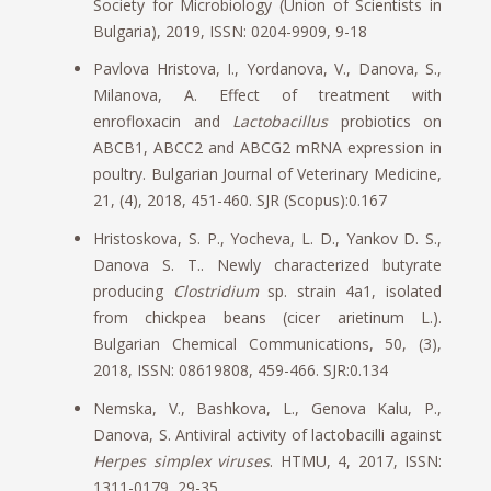
Society for Microbiology (Union of Scientists in
Bulgaria), 2019, ISSN: 0204-9909, 9-18
Pavlova Hristova, I., Yordanova, V., Danova, S.,
Milanova, A. Effect of treatment with
enrofloxacin and
Lactobacillus
probiotics on
ABCB1, ABCC2 and ABCG2 mRNA expression in
poultry. Bulgarian Journal of Veterinary Medicine,
21, (4), 2018, 451-460. SJR (Scopus):0.167
Hristoskova, S. P., Yocheva, L. D., Yankov D. S.,
Danova S. T.. Newly characterized butyrate
producing
Clostridium
sp. strain 4a1, isolated
from chickpea beans (cicer arietinum L.).
Bulgarian Chemical Communications, 50, (3),
2018, ISSN: 08619808, 459-466. SJR:0.134
Nemska, V., Bashkova, L., Genova Kalu, P.,
Danova, S. Antiviral activity of lactobacilli against
Herpes simplex viruses
. HTMU, 4, 2017, ISSN:
1311-0179, 29-35