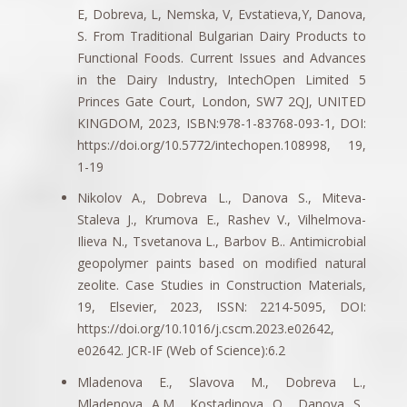
E, Dobreva, L, Nemska, V, Evstatieva,Y, Danova,
S. From Traditional Bulgarian Dairy Products to
Functional Foods. Current Issues and Advances
in the Dairy Industry, IntechOpen Limited 5
Princes Gate Court, London, SW7 2QJ, UNITED
KINGDOM, 2023, ISBN:978-1-83768-093-1, DOI:
https://doi.org/10.5772/intechopen.108998, 19,
1-19
Nikolov A., Dobreva L., Danova S., Miteva-
Staleva J., Krumova E., Rashev V., Vilhelmova-
Ilieva N., Tsvetanova L., Barbov B.. Antimicrobial
geopolymer paints based on modified natural
zeolite. Case Studies in Construction Materials,
19, Elsevier, 2023, ISSN:
2214-5095, DOI:
https://doi.org/10.1016/j.cscm.2023.e02642,
e02642. JCR-IF (Web of Science):6.2
Mladenova E., Slavova M., Dobreva L.,
Mladenova A.M., Kostadinova O., Danova S..