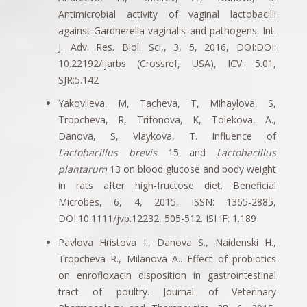
Antimicrobial activity of vaginal lactobacilli
against Gardnerella vaginalis and pathogens. Int.
J. Adv. Res. Biol. Sci,, 3, 5, 2016, DOI:DOI:
10.22192/ijarbs (Crossref, USA), ICV: 5.01,
SJR:5.142
Yakovlieva, M, Tacheva, T, Mihaylova, S,
Tropcheva, R, Trifonova, K, Tolekova, A.,
Danova, S, Vlaykova, T. Influence of
Lactobacillus brevis
15 and
Lactobacillus
plantarum
13 on blood glucose and body weight
in rats after high-fructose diet. Beneficial
Microbes, 6, 4, 2015, ISSN: 1365-2885,
DOI:10.1111/jvp.12232, 505-512. ISI IF: 1.189
Pavlova Hristova I., Danova S., Naidenski H.,
Tropcheva R., Milanova A.. Effect of probiotics
on enrofloxacin disposition in gastrointestinal
tract of poultry. Journal of Veterinary