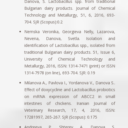
Danova, S. Lactobacillus spp. from traditional
Bulgarian dairy products. Journal of Chemical
Technology and Metallurgy, 51, 6, 2016, 693-
704. SJR (Scopus):0.2
Nemska Veronika, Georgieva Nelly, Lazarova,
Nevena, Danova, Svetla. Isolation and
identification of Lactobacillus spp., isolated from
traditional Bulgarian dairy products. 51, Issue 6,
University of Chemical Technology and
Metallurgy, 2016, ISSN: 1314-7471 (print) or ISSN
1314-7978 (on line), 693-704. SJR: 0.19
Milanova A., Pavlova I., Yordanova V., Danova S..
Effect of doxycycline and Lactobacillus probiotics
on mRNA expression of ABCC2 in small
intestines of chickens. Iranian Journal of
Veterinary Research, 17, 4, 2016, ISSN:
17281997, 265-267. SJR (Scopus): 0.175
Andreeva, P., Shterev, A., Danova, S.