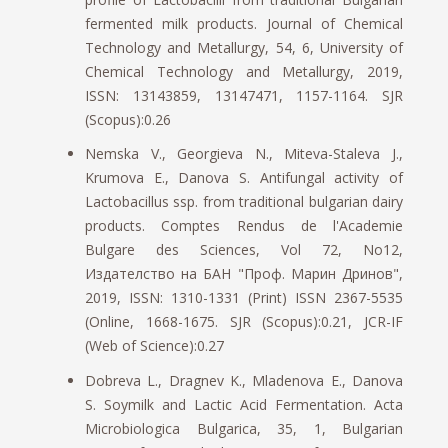
fermented milk products. Journal of Chemical
Technology and Metallurgy, 54, 6, University of
Chemical Technology and Metallurgy, 2019,
ISSN: 13143859, 13147471, 1157-1164. SJR
(Scopus):0.26
Nemska V., Georgieva N., Miteva-Staleva J.,
Krumova E., Danova S. Antifungal activity of
Lactobacillus ssp. from traditional bulgarian dairy
products. Comptes Rendus de l'Academie
Bulgare des Sciences, Vol 72, No12,
Издателство на БАН "Проф. Марин Дринов",
2019, ISSN: 1310-1331 (Print) ISSN 2367-5535
(Online, 1668-1675. SJR (Scopus):0.21, JCR-IF
(Web of Science):0.27
Dobreva L., Dragnev K., Mladenova E., Danova
S. Soymilk and Lactic Acid Fermentation. Acta
Microbiologica Bulgarica, 35, 1, Bulgarian