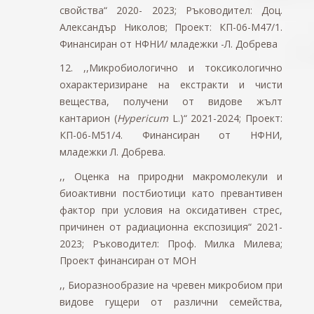
свойства“ 2020- 2023; Ръководител: Доц.
Александър Николов; Проект: КП-06-М47/1.
Финансиран от НФНИ/ младежки -
Л. Добрева
12. ,,Микробиологично и токсикологично
охарактеризиране на екстракти и чисти
вещества, получени от видове жълт
кантарион (
Hypericum
L.)“ 2021-2024; Проект:
КП-06-М51/4. Финансиран от НФНИ,
младежки Л. Добрева.
,,
Оценка на природни макромолекули и
биоактивни постбиотици като превантивен
фактор при условия на оксидативен стрес,
причинен от радиационна експозиция“ 2021-
2023; Ръководител: Проф. Милка Милева;
Проект
финансиран от МОН
,,
Биоразнообразие на чревен микробиом при
видове гущери от различни семейства,