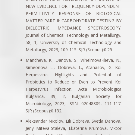
NEW EVIDENCE FOR FREQUENCY-DEPENDENT
PERMITTIVITY RESPONSE OF BIOLOGICAL
MATTER PART II: CARBOHYDRATE TESTING BY
DIELECTRIC IMPEDANCE SPECTROSCOPY.
Journal of Chemical Technology and Metallurgy,
58, 1, University of Chemical Technology and
Metallurgy, 2023, 109-115. SJR (Scopus):0.25
Mancheva, K., Danova, S., Vilhelmova-Ilieva, N.,
Simeonova L., Dobreva, L., Atanasov, G. Koi
Herpesvirus Highlights and Potential of
Probiotics to Reduce or Even to Prevent Koi
Herpesvirus Infection. Acta Microbiologica
Bulgarica, 39, 2, Bulgarian Society for
Microbiology, 2023, ISSN: 02048809, 111-117.
SJR (Scopus):0.132
Aleksandar Nikolov, Lili Dobreva, Svetla Danova,
Jeny Miteva-Staleva, Ekaterina Krumova, Viktor