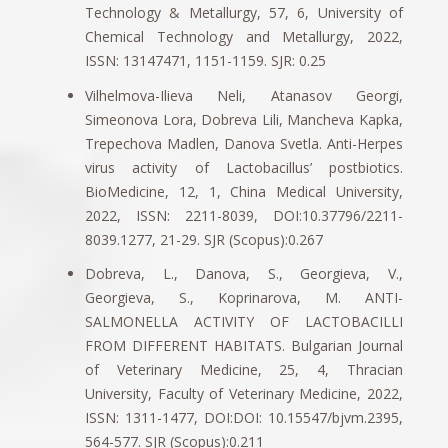
Technology & Metallurgy, 57, 6, University of
Chemical Technology and Metallurgy, 2022,
ISSN: 13147471, 1151-1159. SJR: 0.25
Vilhelmova-Ilieva Neli, Atanasov Georgi,
Simeonova Lora, Dobreva Lili, Mancheva Kapka,
Trepechova Madlen, Danova Svetla. Anti-Herpes
virus activity of Lactobacillus’ postbiotics.
BioMedicine, 12, 1, China Medical University,
2022, ISSN: 2211-8039, DOI:10.37796/2211-
8039.1277, 21-29. SJR (Scopus):0.267
Dobreva, L., Danova, S., Georgieva, V.,
Georgieva, S., Koprinarova, M. ANTI-
SALMONELLA ACTIVITY OF LACTOBACILLI
FROM DIFFERENT HABITATS. Bulgarian Journal
of Veterinary Medicine, 25, 4, Thracian
University, Faculty of Veterinary Medicine, 2022,
ISSN: 1311-1477, DOI:DOI: 10.15547/bjvm.2395,
564-577. SJR (Scopus):0.211