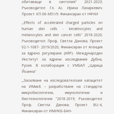
обитаващи в синтопия“ 2021-2023;
Ръководител: Гл. Ас. Ирина Лазаркевич;
Проект: КП-06-М51/9. Финансиран от НФНИ
,,Еffects of accelerated charged particles on
human skin cells - keratinocytes and
melanocytes and skin cancer cells“ 2018-2020;
Ръководител: Проф. Светла Данова; Проект
02-1-1087- 2019/2020, Финансиран от Агенция
за ядрено регулиране (АЯР)- Международен
Институт за ядрени изследвания Дубна,
Русия. В колаборация с УМБАЛ „Царица
Йоанна“
,,Засилване на изследователския капацитет
на ИМикБ – разработване на стандарти:
микробиологични, имунологични и
биотехнологични ”2018-2019; Ръководител:
Проф. Светла Данова; Проект BU-4,
Финансиран от ИМИКБ-БАН-