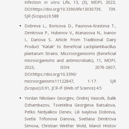
Infection
in vitro
. Life, 13, (3), MDPI, 2023,
DOI:https://doi.org/10.3390/life13030739, 739.
SJR (Scopus):0.588
Dobreva L., Borisova D., Paunova-Krasteva T.,
Dimitrova P., Hubenov V., Atanasova N., Ivanov
I., Danova S.. Article From Traditional Dairy
Product “Katak” to Beneficial Lactiplantibacillus
plantarum Strains. Miccroorganisnms (Beneficial
microorganisms and antimicrobials), 11, MDPI,
2023, ISSN: 2076-2607,
DOI:https://doi.org/10.3390/
microorganisms11122847, 1-17. SJR
(Scopus):0.91, JCR-IF (Web of Science):4.5
Yordan Nikolaev Georgiev, Ondrej Vasicek, Balik
Dzhambazov, Tsvetelina Georgieva Batsalova,
Petko Nedyalkov Denev, Lili Ivaylova Dobreva,
Svetla Trifonova Danova, Svetlana Dimitrova
Simova, Christian Winther Wold, Manol Hristov