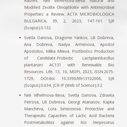
Rashev, Neli Vilhelmova-Ilieva. Natural and
Modified Zeolite Clinoptilolite with Antimicrobial
Properties: a Review. ACTA MICROBIOLOGICA
BULGARICA, 39, 2, 2023, 147-161. SJR
(Scopus):0.132
Svetla Danova, Dragomir Yankov, Lili Dobreva,
Ana Dobreva, Nadya Armenova, Apostol
Apostolov, Milka Mileva. Postbiotics Production
of Candidate-Probiotic Lactiplantibacillus
plantarum AC131 with Renewable Bio
Resources. Life, 13, 10, MDPI, 2023, ISSN:2075-
1729, DOI:doi: 10.3390/life13102006, SJR
(Scopus):0.634, JCR-IF (Web of Science):3.2
Neli Vilhelmova-Ilieva, Svetla Danova, Zdravka
Petrova, Lili Dobreva, Georgi Atanasov, Kapka
Mancheva, Lora Simeonova. Protective and
Therapeutic Capacities of Lactic Acid Bacteria
Postmetabolites against Koi Herpesvirus