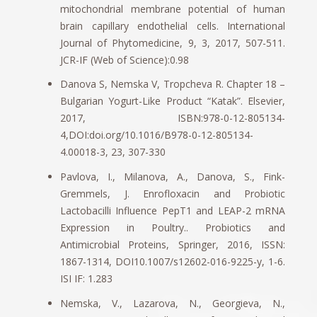
mitochondrial membrane potential of human
brain capillary endothelial cells. International
Journal of Phytomedicine, 9, 3, 2017, 507-511.
JCR-IF (Web of Science):0.98
Danova S, Nemska V, Tropcheva R. Chapter 18 –
Bulgarian Yogurt-Like Product “Katak”. Elsevier,
2017, ISBN:978-0-12-805134-
4,DOI:doi.org/10.1016/B978-0-12-805134-
4.00018-3, 23, 307-330
Pavlova, I., Milanova, A., Danova, S., Fink-
Gremmels, J. Enrofloxacin and Probiotic
Lactobacilli Influence PepT1 and LEAP-2 mRNA
Expression in Poultry.. Probiotics and
Antimicrobial Proteins, Springer, 2016, ISSN:
1867-1314, DOI10.1007/s12602-016-9225-y, 1-6.
ISI IF: 1.283
Nemska, V., Lazarova, N., Georgieva, N.,