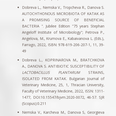
Dobreva L., Nemska V., Tropcheva R., Danova S.
AUTOCHTHONOUS MICROBIOTA OF KATAK AS
A PROMISING SOURCE OF BENEFICIAL
BACTERIA ". Jubilee Edition "75 years Stephan
Angeloff Institute of Microbiology"; Petrova P.,
Angelova, M., Krumova E., Kabaivanova L. (Eds.),
Farrago, 2022, ISBN: 978-619-206-207-1, 11, 39-
49
Dobreva L., KOPRINAROVA M., BRATCHKOVA
A., DANOVA S. ANTIBIOTIC SUSCEPTIBILITY OF
LACTOBACILLUS PLANTARUM
STRAINS,
ISOLATED FROM KATAK. Bulgarian Journal of
Veterinary Medicine, 25, 1, Thracian University,
Faculty of Veterinary Medicine, 2022, ISSN: 1311-
1477, DOI:10.15547/bjvm.2020-0072, 46-57. SJR
(Scopus):0.211
Nemska V., Karcheva M., Danova S, Georgieva