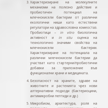
Характеризиране на молекулните
механизми на
полезно
действие и
пробиотичен потенциал на
млечнокисели бактерии
от различни
екологични ниши като естествени
регулатори на здравословна хомеостаз.
Пробиотици –
in vitro
биологична
активност и
in situ
оценка на
технологично значими свойства на
млечнокисели бактерии.
Характеризиране на потенциала на
различни млечнокисели бактерии да
участват като стартерни/пробиотични
добавки за приложение във
функционални храни и медицината.
Безопасност на храните, здраве на
животните и растенията чрез нови
алтернативни подходи (бактериоцини,
антимикробни пептиди и др.)
Микробиом, архитектура, роля на