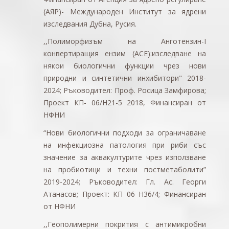
(АЯР)- Международен Институт за ядрени
изследвания Дубна, Русия.
,,Полиморфизъм на Анготензин-І
конвертиращия ензим (АСЕ):изследване на
някои биологични функции чрез нови
природни и синтетични инхибитори" 2018-
2024;
Ръководител: Проф. Росица Замфирова;
Проект КП- 06/Н21-5 2018, Финансиран от
НФНИ
“
Нови биологични подходи за ограничаване
на инфекциозна патология при риби със
значение за аквакултурите чрез използване
на пробиотици и техни постметаболити”
2019-2024; Ръководител: Гл. Ас. Георги
Атанасов; Проект: КП 06 Н36/4; Финансиран
от НФНИ
,,Геополимерни покрития с антимикробни