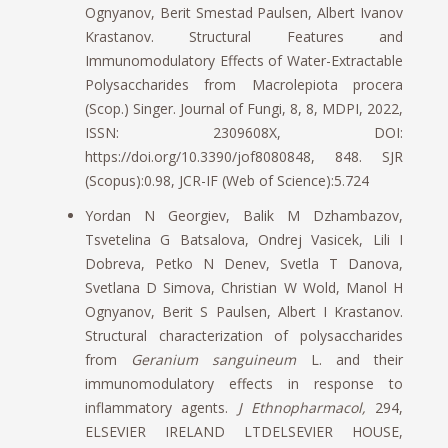
Ognyanov, Berit Smestad Paulsen, Albert Ivanov
Krastanov. Structural Features and
Immunomodulatory Effects of Water-Extractable
Polysaccharides from Macrolepiota procera
(Scop.) Singer. Journal of Fungi, 8, 8, MDPI, 2022,
ISSN: 2309608X, DOI:
https://doi.org/10.3390/jof8080848, 848. SJR
(Scopus):0.98, JCR-IF (Web of Science):5.724
Yordan N Georgiev, Balik M Dzhambazov,
Tsvetelina G Batsalova, Ondrej Vasicek, Lili I
Dobreva, Petko N Denev, Svetla T Danova,
Svetlana D Simova, Christian W Wold, Manol H
Ognyanov, Berit S Paulsen, Albert I Krastanov.
Structural characterization of polysaccharides
from
Geranium sanguineum
L. and their
immunomodulatory effects in response to
inflammatory agents.
J Ethnopharmacol,
294,
ELSEVIER IRELAND LTDELSEVIER HOUSE,