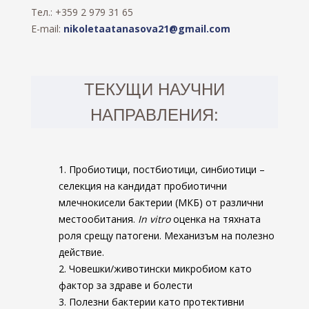
Тел.: +359 2 979 31 65
E-mail:
nikoletaatanasova21@gmail.com
ТЕКУЩИ НАУЧНИ
НАПРАВЛЕНИЯ:
1. Пробиотици, постбиотици, синбиотици –
селекция на кандидат пробиотични
млечнокисели бактерии
(
МКБ
) от различни
местообитания.
In vitro
оценка на тяхната
роля срещу патогени.
Механизъм
на
полезно
действие.
2. Човешки/животински микробиом като
фактор за здраве и болести
3.
П
олезни бактерии като
протективни