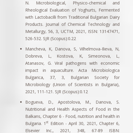
N. Microbiological, Physico-chemical and
Rheological Evaluation of Yoghurts, Fermented
with Lactobacilli from Traditional Bulgarian Dairy
Products. Journal of Chemical Technology and
Metallurgy, 56, 3, UCTM, 2021, ISSN: 13147471,
526-532. SJR (Scopus):0.22
Mancheva, K, Danova, S, Vilhelmova-Ilieva, N,
Dobreva, L, Kostova, K, Simeonova, L,
Atanasov, G. Viral pathogens with economic
impact in aquaculture. Acta Microbiologica
Bulgarica, 37, 3, Bulgarian Society for
Microbiology (Union of Scientists in Bulgaria),
2021, 111-121. SJR (Scopus):0.12
Bogueva, D., Apostolova, M., Danova, S.
Nutritional and Health Aspects of Food in the
Balkans, Chapter 6 - Food, nutrition and health in
st
Bulgaria. 1
Edition - April 30, 2021, Chapter 6,
Elsevier Inc., 2021, 348, 67-89 ISBN: