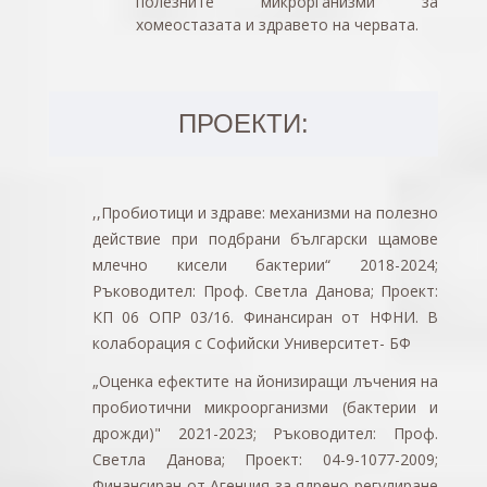
полезните
микрорганизми
за
хомеостазата и здравето на червата.
ПРОЕКТИ:
,,Пробиотици и здраве: механизми на полезно
действие при подбрани български щамове
млечно кисели бактерии“ 2018-2024;
Ръководител: Проф. Светла Данова; Проект:
КП 06 ОПР 03/16. Финансиран от НФНИ. В
колаборация с Софийски Университет- БФ
„
Оценка ефектите на йонизиращи лъчения на
пробиотични микроорганизми (бактерии и
дрожди)
" 2021-2023
; Ръководител: Проф.
Светла Данова; Проект: 04-9-1077-2009;
Финансиран от Агенция за ядрено регулиране