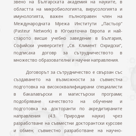
звено на Българската академия на науките, в
областта на микробиологията, вирусологията и
имунологията, важен пълноправен член на
Международната Мрежа Институти „Пастьор“
(Pasteur Network) в Югоизточна Европа и най-
старото висше учебно заведение в България,
Софийски университет „Св. Климент Охридски“,
подписаха договр за сътрудничеството в
множество образователни и научни направления.
Договорът за сътрудничество е свързан със
създаването на възможности за съвместна
подготовка на висококвалифицирани специалисти
в бакалавърски и магистърски програми;
подобряване качеството на обучение и
подготовка на докторанти по акредитираните
направления (4.3. Природни науки) чрез
разработване на съвместни докторантски курсове
и обмен; съвместно разработване на научно-