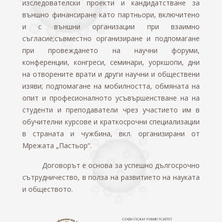
изследователски проекти и кандидатстване за
външно финансиране като партньори, включитено
и с външни организации при взаимно
съгласие;съвместно организиране и подпомагане
при провеждането на научни форуми,
конференции, конгреси, семинари, уоркшопи, дни
на отворените врати и други научни и обществени
изяви; подпомагане на мобилността, обмяната на
опит и професионалното усъвършенстване на на
студенти и преподаватели чрез участието им в
обучителни курсове и краткосрочни специализации
в страната и чужбина, вкл. организирани от
Мрежата „Пастьор“.
Договорът е основа за успешно дългосрочно
сътрудничество, в полза на развитието на науката
и обществото.