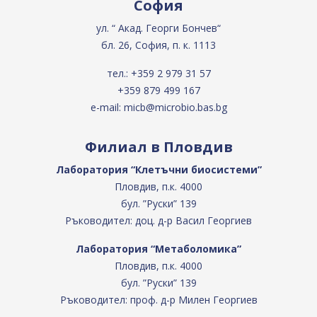
София
ул. “ Акад. Георги Бончев“
бл. 26, София, п. к. 1113
тел.:
+359 2 979 31 57
+359 879 499 167
e-mail:
micb@microbio.bas.bg
Филиал в Пловдив
Лаборатория “Клетъчни биосистеми”
Пловдив, п.к. 4000
бул. ”Руски” 139
Ръководител: доц. д-р Васил Георгиев
Лаборатория “Метаболомика”
Пловдив, п.к. 4000
бул. ”Руски” 139
Ръководител: проф. д-р Милен Георгиев