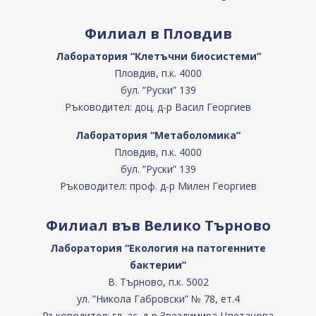
Филиал в Пловдив
Лаборатория “Клетъчни биосистеми”
Пловдив, п.к. 4000
бул. ”Руски” 139
Ръководител: доц. д-р Васил Георгиев
Лаборатория “Метаболомика”
Пловдив, п.к. 4000
бул. ”Руски” 139
Ръководител: проф. д-р Милен Георгиев
Филиал във Велико Търново
Лаборатория “Екология на патогенните
бактерии”
В. Търново, п.к. 5002
ул. ”Никола Габровски” № 78, ет.4
Ръководител: гл. ас. д-р Звездимира Цветанова