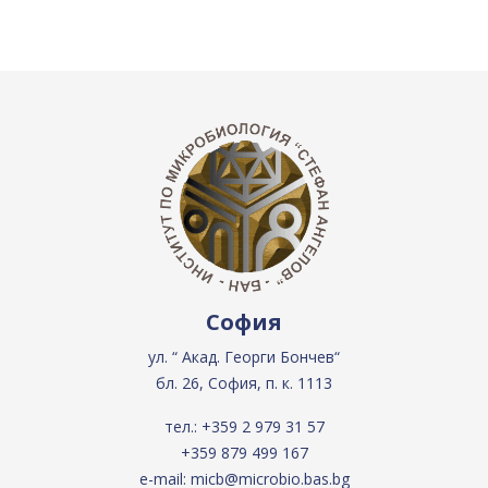
София
ул. “ Акад. Георги Бончев“
бл. 26, София, п. к. 1113
тел.:
+359 2 979 31 57
+359 879 499 167
e-mail:
micb@microbio.bas.bg