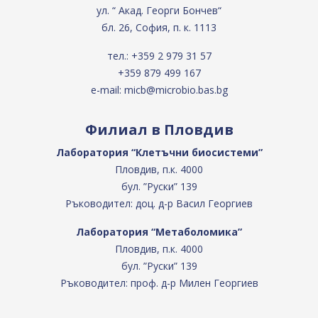
ул. “ Акад. Георги Бончев“
бл. 26, София, п. к. 1113
тел.:
+359 2 979 31 57
+359 879 499 167
e-mail:
micb@microbio.bas.bg
Филиал в Пловдив
Лаборатория “Клетъчни биосистеми”
Пловдив, п.к. 4000
бул. ”Руски” 139
Ръководител: доц. д-р Васил Георгиев
Лаборатория “Метаболомика”
Пловдив, п.к. 4000
бул. ”Руски” 139
Ръководител: проф. д-р Милен Георгиев