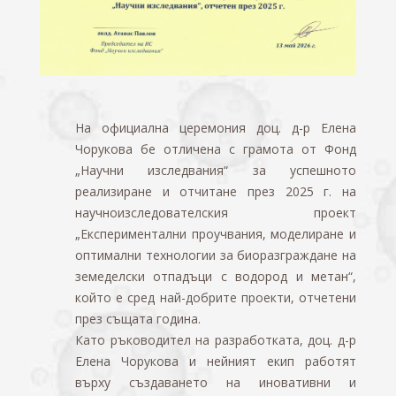
На официална церемония доц. д-р Елена
Чорукова бе отличена с грамота от Фонд
„Научни изследвания“ за успешното
реализиране и отчитане през 2025 г. на
научноизследователския проект
„Експериментални проучвания, моделиране и
оптимални технологии за биоразграждане на
земеделски отпадъци с водород и метан“,
който е сред най-добрите проекти, отчетени
през същата година.
Като ръководител на разработката, доц. д-р
Елена Чорукова и нейният екип работят
върху създаването на иновативни и