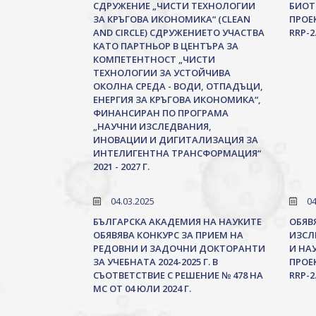
СДРУЖЕНИЕ „ЧИСТИ ТЕХНОЛОГИИ
БИОТ
ЗА КРЪГОВА ИКОНОМИКА“ (CLEAN
ПРОЕК
AND CIRCLE) СДРУЖЕНИЕТО УЧАСТВА
RRP-2
КАТО ПАРТНЬОР В ЦЕНТЪРА ЗА
КОМПЕТЕНТНОСТ „ЧИСТИ
ТЕХНОЛОГИИ ЗА УСТОЙЧИВА
ОКОЛНА СРЕДА - ВОДИ, ОТПАДЪЦИ,
ЕНЕРГИЯ ЗА КРЪГОВА ИКОНОМИКА“,
ФИНАНСИРАН ПО ПРОГРАМА
„НАУЧНИ ИЗСЛЕДВАНИЯ,
ИНОВАЦИИ И ДИГИТАЛИЗАЦИЯ ЗА
ИНТЕЛИГЕНТНА ТРАНСФОРМАЦИЯ“
2021 - 2027 Г.
04.03.2025
04
БЪЛГАРСКА АКАДЕМИЯ НА НАУКИТЕ
ОБЯВ
ОБЯВЯВА КОНКУРС ЗА ПРИЕМ НА
ИЗСЛ
РЕДОВНИ И ЗАДОЧНИ ДОКТОРАНТИ
И НА
ЗА УЧЕБНАТА 2024-2025 Г. В
ПРОЕК
СЪОТВЕТСТВИЕ С РЕШЕНИЕ № 478 НА
RRP-2
МС ОТ 04 ЮЛИ 2024 Г.