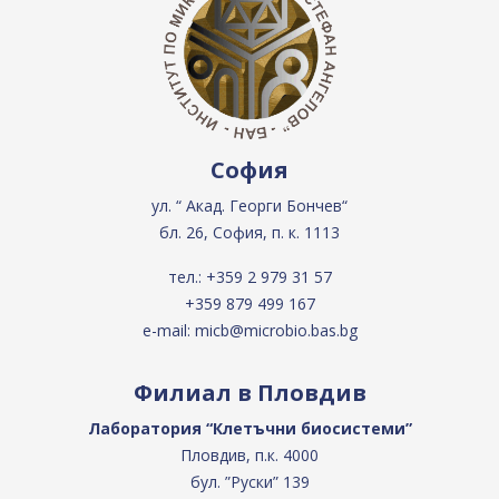
София
ул. “ Акад. Георги Бончев“
бл. 26, София, п. к. 1113
тел.:
+359 2 979 31 57
+359 879 499 167
e-mail:
micb@microbio.bas.bg
Филиал в Пловдив
Лаборатория “Клетъчни биосистеми”
Пловдив, п.к. 4000
бул. ”Руски” 139