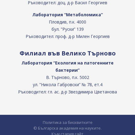
Ръководител: доц. д-р Васил Георгиев
Лаборатория “Метаболомика”
Пловдив, п.к. 4000
бул. ”Руски” 139
Ръководител: проф. д-р Милен Георгиев
Филиал във Велико Търново
Лаборатория “Екология на патогенните
бактерии”
В. Търново, п.к. 5002
ул. ”Никола Габровски” № 78, ет.4
Ръководител: гл. ас. д-р Звездимира Цветанова
Политика за бисквитките
© Българска академия на науките.
Към стария сайт