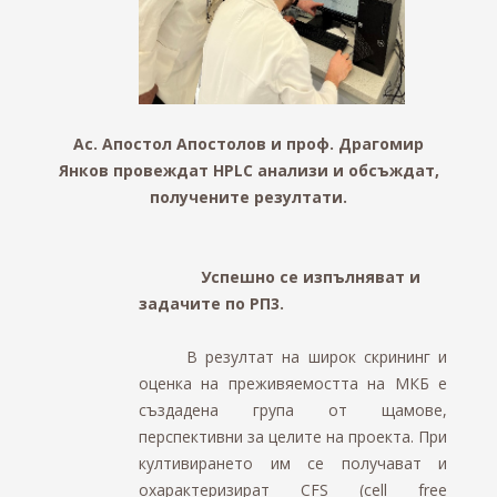
Ас. Апостол Апостолов и проф. Драгомир
Янков провеждат HPLC анализи и обсъждат,
получените резултати.
Успешно се изпълняват и
задачите по РП3.
В резултат на широк скрининг и
оценка на преживяемостта на МКБ е
създадена група от щамове,
перспективни за целите на проекта. При
култивирането им се получават и
охарактеризират CFS (cell free