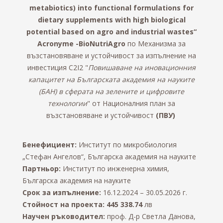
metabiotics) into functional formulations for
dietary supplements with high biological
potential based on agro and industrial wastes“
Acronyme -BioNutriAgro
по Механизма за
възстановяване и устойчивост за изпълнение на
инвестиция C2I2
"
Повишаване на иновационния
капацитет на Българската академия на науките
(БАН) в сферата на зелените и цифровите
технологии
" от
Националния план за
възстановяване и устойчивост
(ПВУ)
Бенефициент:
Институт по микробиология
„Стефан Ангелов“, Българска академия на науките
Партньор:
Институт по инженерна химия,
Българска академия на науките
Срок за изпълнение:
16.12.2024 – 30.05.2026 г.
Стойност на про
екта:
445 338.74
лв
Научен ръководител:
проф. Д-р Светла Данова,