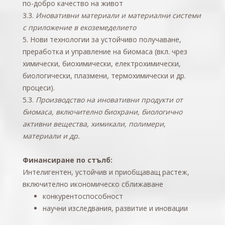
по-добро качество на живот
3.3.
Иновативни материали и материални системи
с приложение в екоземеделието
5.
Нови технологии за устойчиво получаване,
преработка и управление на биомаса (вкл. чрез
химически, биохимически, електрохимически,
биологически, плазмени, термохимически и др.
процеси).
5.3.
Производство на иновативни продукти от
биомаса, включително биохрани, биологично
активни вещества, химикали, полимери,
материали и др.
Финансиране по стълб:
Интелигентен, устойчив и приобщаващ растеж,
включително икономическо сближаване
конкурентоспособност
научни изследвания, развитие и иновации