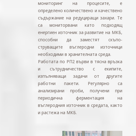
мониторинг на процесите, е
определено количествено и качествено
съдържание на редуциращи захари. Те
са мониторвани като подходящ
енергиен източник за развитие на МКБ,
способни да заместят скъпо-
струващите въглеродни източници
необходими в хранителната среда.
Работата по РП2 върви в тясна връзка
и сътрудничество с екипите,
изпълняващи задачи от другите
работни пакети. Регулярно са
анализирани проби, получени при
периодична ферментация на
въглеродния източник в средата, както
и растежа на МКБ.