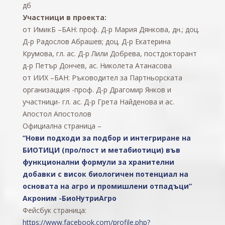
дб
Участници в проекта:
от ИмикБ –БАН: проф. Д-р Мария Дянкова, дн.; доц.
Д-р Радослов Абрашев; доц. Д-р Екатерина
Крумова, гл. ас. Д-р Лили Добрева, постдокторант
д-р Петър Дончев, ас. Николета Атанасова
от ИИХ –БАН: Ръководител за Партньорската
организацция -проф. Д-р Драгомир Янков и
участници- гл. ас. Д-р Грета Найденова и ас.
Апостол Апостолов
Официална страница
–
“Нови подходи за подбор и интегриране на
БИОТИЦИ (про/пост и метабиотици) във
функционални формули за хранителни
добавки с висок биологичен потенциал на
основата на агро и промишлени отпадъци”
Акроним -БиоНутриАгро
Фейсбук страница:
https://www.facebook.com/profile.php?