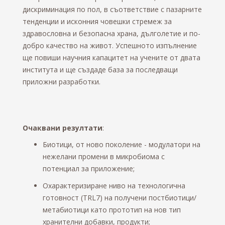
дискриминация по пол, в съответствие с пазарните
тенденции и исконния човешки стремеж за
здравословна и безопасна храна, дълголетие и по-
добро качество на живот. Успешното изпълнение
ще повиши научния капацитет на учените от двата
института и ще създаде база за последващи
приложни разработки.
Очаквани резултати
:
Биотици, от ново поколение - модулатори на
нежелани промени в микробиома с
потенциал за приложение;
Охарактеризиране ниво на технологична
готовност (TRL7) на получени постбиотици/
метабиотици кaтo прототип на нов тип
хранителни добавки, продукти;