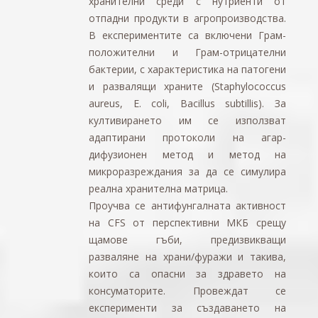
хранителни среди с нутриенти от
отпадни продукти в агропроизводства.
В експериментите са включени Грам-
положителни и Грам-отрицателни
бактерии, с характеристика на патогени
и развалящи храните (Staphylococcus
aureus, E. coli, Bacillus subtillis). За
култивирането им се използват
адаптирани протоколи на агар-
дифузионен метод и метод на
микроразреждания за да се симулира
реална хранителна матрица.
Проучва се антифунгалната активност
на CFS от перспективни МКБ срещу
щамове гъби, предизвикващи
разваляне на храни/фуражи и такива,
които са опасни за здравето на
консуматорите. Провеждат се
експерименти за създаването на