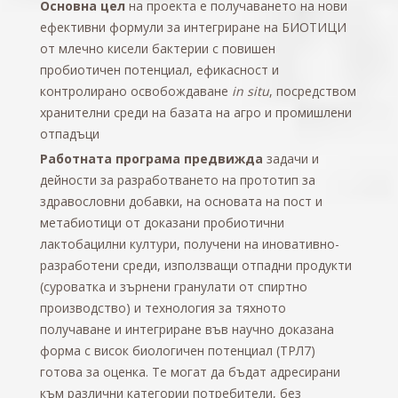
Основна цел
на проекта е получаването на нови
ефективни формули за интегриране на БИОТИЦИ
от млечно кисели бактерии с повишен
пробиотичен потенциал, ефикасност и
контролирано освобождаване
in situ
, посредством
хранителни среди на базата на агро и промишлени
отпадъци
Работната програма предвижда
задачи и
дейности за разработването на прототип за
здравословни добавки, на основата на пост и
метабиотици от доказани пробиотични
лактобацилни култури, получени на иновативно-
разработени среди, използващи отпадни продукти
(суроватка и зърнени гранулати от спиртно
производство) и технология за тяхното
получаване и интегриране във научно доказана
форма с висок биологичен потенциал (ТРЛ7)
готова за оценка. Те могат да бъдат адресирани
към различни категории потребители, без