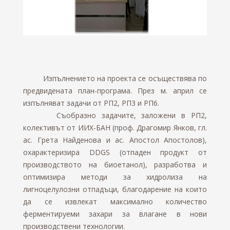
Изпълнението на проекта се осъществява по
предвидената план-програма. През м. април се
изпълняват задачи от РП2, РП3 и РП6.
Съобразно задачите, заложени в РП2,
колективът от ИИХ-БАН (проф. Драгомир Янков, гл.
ас. Грета Найденова и ас. Апостол Апостолов),
охарактеризира DDGS (отпаден продукт от
производството на биоетанол), разработва и
оптимизира методи за хидролиза на
лигноцелулозни отпадъци, благодарение на които
да се извлекат максимално количество
ферментируеми захари за влагане в нови
производствени технологии.