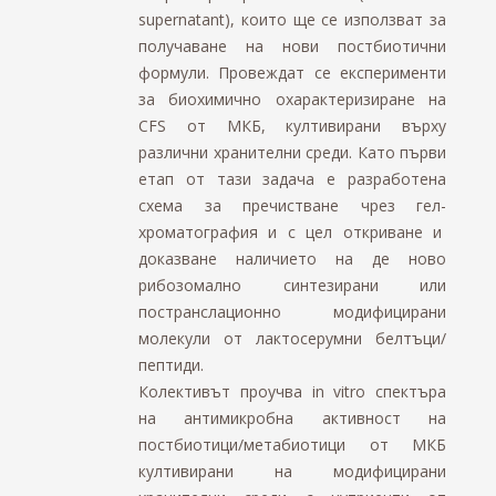
supernatant), които ще се използват за
получаване на нови постбиотични
формули. Провеждат се експерименти
за биохимично охарактеризиране на
CFS от МКБ, култивирани върху
различни хранителни среди. Като първи
етап от тази задача е разработена
схема за пречистване чрез гел-
хроматография и с цел откриване и
доказване наличието на де ново
рибозомално синтезирани или
постранслационно модифицирани
молекули от лактосерумни белтъци/
пептиди.
Колективът проучва in vitro спектъра
на антимикробна активност на
постбиотици/метабиотици от МКБ
култивирани на модифицирани