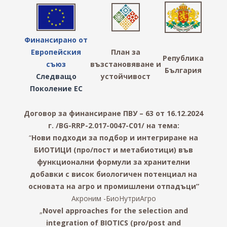
Финансирано от
Европейския
План за
Република
съюз
възстановяване и
България
Следващо
устойчивост
Поколение ЕС
Договор за финансиране ПВУ – 6
3
от 16.12.2024
г. /BG-RRP-2.017-004
7
-C01/
на тема:
“
Нови подходи за подбор и интегриране на
БИОТИЦИ (про/пост и метабиотици) във
функционални формули за хранителни
добавки с висок биологичен потенциал на
основата на агро и промишлени отпадъци
”
Акроним -БиоНутриАгро
„
Novel approaches for the selection and
integration of BIOTICS (pro/post and