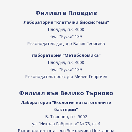
Филиал в Пловдив
Лаборатория “Клетъчни биосистеми”
Пловдив, п.к. 4000
бул. ”Руски” 139
Ръководител: доц. д-р Васил Георгиев
Лаборатория “Метаболомика”
Пловдив, п.к. 4000
бул. ”Руски” 139
Ръководител: проф. д-р Милен Георгиев
Филиал във Велико Търново
Лаборатория “Екология на патогенните
бактерии”
В. Търново, п.к. 5002
ул. ”Никола Габровски” № 78, ет.4
Ръководител: гл. ас. д-р Звездимира Цветанова