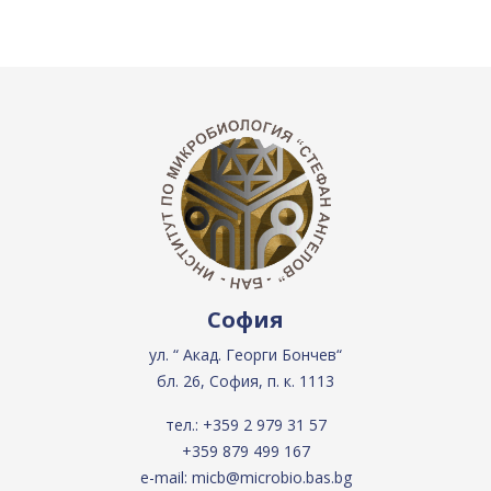
София
ул. “ Акад. Георги Бончев“
бл. 26, София, п. к. 1113
тел.:
+359 2 979 31 57
+359 879 499 167
e-mail:
micb@microbio.bas.bg