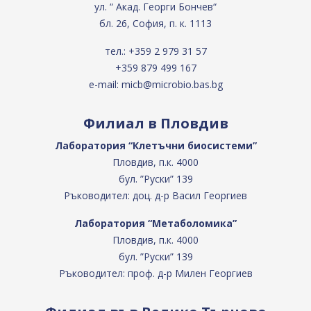
ул. “ Акад. Георги Бончев“
бл. 26, София, п. к. 1113
тел.:
+359 2 979 31 57
+359 879 499 167
e-mail:
micb@microbio.bas.bg
Филиал в Пловдив
Лаборатория “Клетъчни биосистеми”
Пловдив, п.к. 4000
бул. ”Руски” 139
Ръководител: доц. д-р Васил Георгиев
Лаборатория “Метаболомика”
Пловдив, п.к. 4000
бул. ”Руски” 139
Ръководител: проф. д-р Милен Георгиев