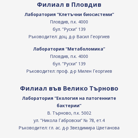
Филиал в Пловдив
Лаборатория “Клетъчни биосистеми”
Пловдив, п.к. 4000
бул. ”Руски” 139
Ръководител: доц. д-р Васил Георгиев
Лаборатория “Метаболомика”
Пловдив, п.к. 4000
бул. ”Руски” 139
Ръководител: проф. д-р Милен Георгиев
Филиал във Велико Търново
Лаборатория “Екология на патогенните
бактерии”
В. Търново, п.к. 5002
ул. ”Никола Габровски” № 78, ет.4
Ръководител: гл. ас. д-р Звездимира Цветанова