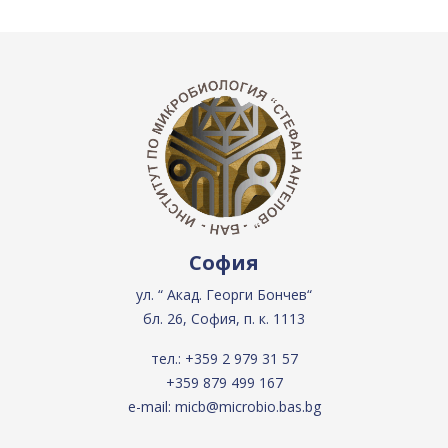
София
ул. “ Акад. Георги Бончев“
бл. 26, София, п. к. 1113
тел.:
+359 2 979 31 57
+359 879 499 167
e-mail:
micb@microbio.bas.bg