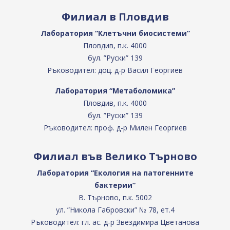
Филиал в Пловдив
Лаборатория “Клетъчни биосистеми”
Пловдив, п.к. 4000
бул. ”Руски” 139
Ръководител: доц. д-р Васил Георгиев
Лаборатория “Метаболомика”
Пловдив, п.к. 4000
бул. ”Руски” 139
Ръководител: проф. д-р Милен Георгиев
Филиал във Велико Търново
Лаборатория “Екология на патогенните
бактерии”
В. Търново, п.к. 5002
ул. ”Никола Габровски” № 78, ет.4
Ръководител: гл. ас. д-р Звездимира Цветанова