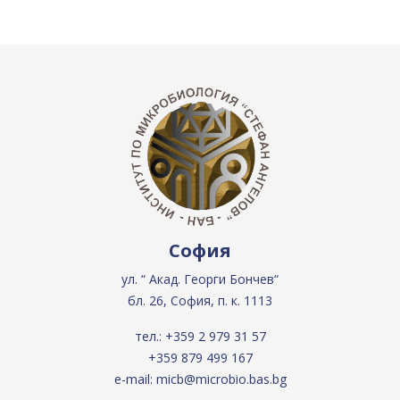
София
ул. “ Акад. Георги Бончев“
бл. 26, София, п. к. 1113
тел.:
+359 2 979 31 57
+359 879 499 167
e-mail:
micb@microbio.bas.bg