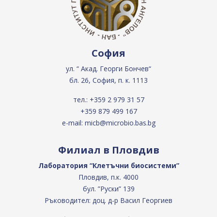
София
ул. “ Акад. Георги Бончев“
бл. 26, София, п. к. 1113
тел.:
+359 2 979 31 57
+359 879 499 167
e-mail:
micb@microbio.bas.bg
Филиал в Пловдив
Лаборатория “Клетъчни биосистеми”
Пловдив, п.к. 4000
бул. ”Руски” 139
Ръководител: доц. д-р Васил Георгиев