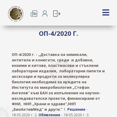
ОП-4/2020 Г.
ОП-4/2020 г.
- „Доставка на химикали,
антитела и конюгати, среди и добавки,
ензими и китове, пластмасови и стъклени
лабораторни изделия, лабораторни пипети и
аксесоари и продукти за молекулярна
биология необходима за нуждите на
Института по микробиология „Стефан
Ангелов” към БАН за изпълнение на научно-
изследователски проекти, финансирани от
ФНИ, ННП „Храни и здраве”,ННП
„БиоАктивМед” и други.”
1.
Решение
-
18.05.2020 г. 2.
Обявление
- 18.05.2020 г. 3.