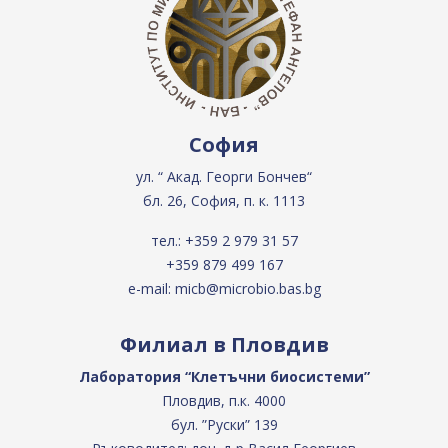
София
ул. “ Акад. Георги Бончев“
бл. 26, София, п. к. 1113
тел.:
+359 2 979 31 57
+359 879 499 167
e-mail:
micb@microbio.bas.bg
Филиал в Пловдив
Лаборатория “Клетъчни биосистеми”
Пловдив, п.к. 4000
бул. ”Руски” 139