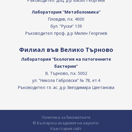
Ръководител: доц. д-р Васил Георгиев
Лаборатория “Метаболомика”
Пловдив, п.к. 4000
бул. ”Руски” 139
Ръководител: проф. д-р Милен Георгиев
Филиал във Велико Търново
Лаборатория “Екология на патогенните
бактерии”
В. Търново, п.к. 5002
ул. ”Никола Габровски” № 78, ет.4
Ръководител: гл. ас. д-р Звездимира Цветанова
Политика за бисквитките
© Българска академия на науките.
Към стария сайт