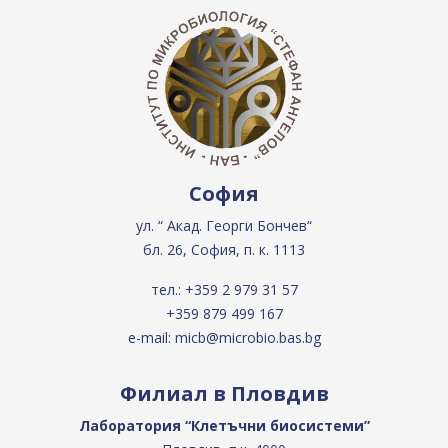
София
ул. “ Акад. Георги Бончев“
бл. 26, София, п. к. 1113
тел.:
+359 2 979 31 57
+359 879 499 167
e-mail:
micb@microbio.bas.bg
Филиал в Пловдив
Лаборатория “Клетъчни биосистеми”