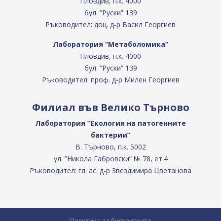
Пловдив, п.к. 4000
бул. ”Руски” 139
Ръководител: доц. д-р Васил Георгиев
Лаборатория “Метаболомика”
Пловдив, п.к. 4000
бул. ”Руски” 139
Ръководител: проф. д-р Милен Георгиев
Филиал във Велико Търново
Лаборатория “Екология на патогенните
бактерии”
В. Търново, п.к. 5002
ул. ”Никола Габровски” № 78, ет.4
Ръководител: гл. ас. д-р Звездимира Цветанова
Политика за бисквитките